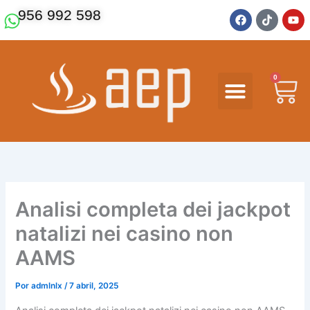
Ir
F
T
Y
956 992 598
a
i
o
al
c
k
u
contenido
e
t
t
b
o
u
o
k
b
o
e
0
Ca
k
Analisi completa dei jackpot
natalizi nei casino non
AAMS
Por
admlnlx
/
7 abril, 2025