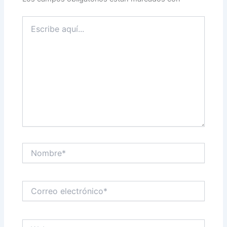
Escribe
aquí...
Nombre*
Correo
electrónico*
Web