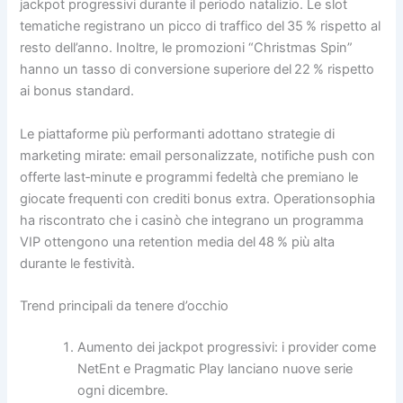
jackpot progressivi durante il periodo natalizio. Le slot
tematiche registrano un picco di traffico del 35 % rispetto al
resto dell’anno. Inoltre, le promozioni “Christmas Spin”
hanno un tasso di conversione superiore del 22 % rispetto
ai bonus standard.
Le piattaforme più performanti adottano strategie di
marketing mirate: email personalizzate, notifiche push con
offerte last‑minute e programmi fedeltà che premiano le
giocate frequenti con crediti bonus extra. Operationsophia
ha riscontrato che i casinò che integrano un programma
VIP ottengono una retention media del 48 % più alta
durante le festività.
Trend principali da tenere d’occhio
Aumento dei jackpot progressivi: i provider come
NetEnt e Pragmatic Play lanciano nuove serie
ogni dicembre.