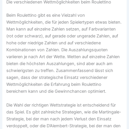
Die verschiedenen Wettmöglichkeiten beim Roulettino
Beim Roulettino gibt es eine Vielzahl von
Wettmöglichkeiten, die für jeden Spielertypen etwas bieten.
Man kann auf einzelne Zahlen setzen, auf Farbvarianten
(rot oder schwarz), auf gerade oder ungerade Zahlen, auf
hohe oder niedrige Zahlen und auf verschiedene
Kombinationen von Zahlen. Die Auszahlungsquoten
variieren je nach Art der Wette. Wetten auf einzelne Zahlen
bieten die höchsten Auszahlungen, sind aber auch am
schwierigsten zu treffen. Zusammenfassend lässt sich
sagen, dass der strategische Einsatz verschiedener
Wettmöglichkeiten die Erfahrung beim Roulettino
bereichern kann und die Gewinnchancen optimiert.
Die Wahl der richtigen Wettstrategie ist entscheidend für
das Spiel. Es gibt zahlreiche Strategien, wie die Martingale-
Strategie, bei der man nach jedem Verlust den Einsatz
verdoppelt, oder die D’Alembert-Strategie, bei der man den