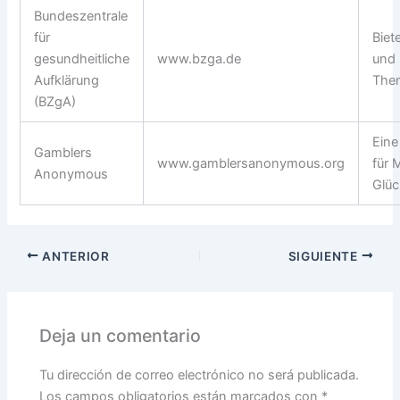
Bundeszentrale
für
Biet
gesundheitliche
www.bzga.de
und 
Aufklärung
Them
(BZgA)
Eine
Gamblers
www.gamblersanonymous.org
für 
Anonymous
Glüc
ANTERIOR
SIGUIENTE
Deja un comentario
Tu dirección de correo electrónico no será publicada.
Los campos obligatorios están marcados con
*