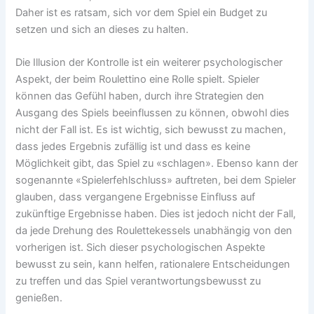
Daher ist es ratsam, sich vor dem Spiel ein Budget zu
setzen und sich an dieses zu halten.
Die Illusion der Kontrolle ist ein weiterer psychologischer
Aspekt, der beim Roulettino eine Rolle spielt. Spieler
können das Gefühl haben, durch ihre Strategien den
Ausgang des Spiels beeinflussen zu können, obwohl dies
nicht der Fall ist. Es ist wichtig, sich bewusst zu machen,
dass jedes Ergebnis zufällig ist und dass es keine
Möglichkeit gibt, das Spiel zu «schlagen». Ebenso kann der
sogenannte «Spielerfehlschluss» auftreten, bei dem Spieler
glauben, dass vergangene Ergebnisse Einfluss auf
zukünftige Ergebnisse haben. Dies ist jedoch nicht der Fall,
da jede Drehung des Roulettekessels unabhängig von den
vorherigen ist. Sich dieser psychologischen Aspekte
bewusst zu sein, kann helfen, rationalere Entscheidungen
zu treffen und das Spiel verantwortungsbewusst zu
genießen.