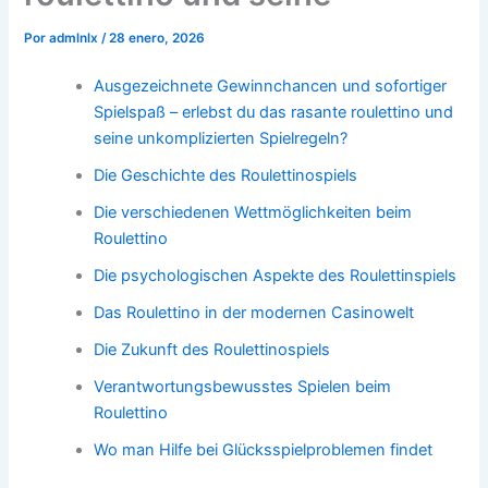
Por
admlnlx
/
28 enero, 2026
Ausgezeichnete Gewinnchancen und sofortiger
Spielspaß – erlebst du das rasante roulettino und
seine unkomplizierten Spielregeln?
Die Geschichte des Roulettinospiels
Die verschiedenen Wettmöglichkeiten beim
Roulettino
Die psychologischen Aspekte des Roulettinspiels
Das Roulettino in der modernen Casinowelt
Die Zukunft des Roulettinospiels
Verantwortungsbewusstes Spielen beim
Roulettino
Wo man Hilfe bei Glücksspielproblemen findet