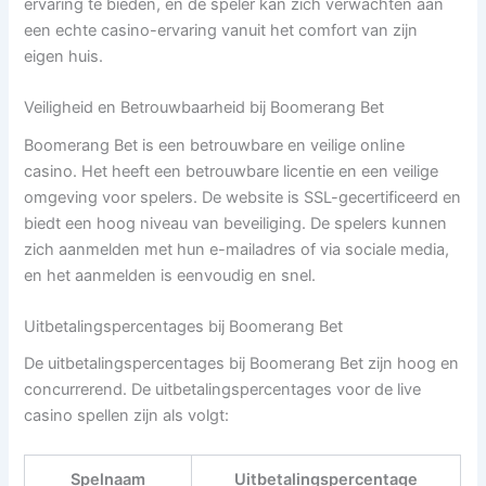
ervaring te bieden, en de speler kan zich verwachten aan
een echte casino-ervaring vanuit het comfort van zijn
eigen huis.
Veiligheid en Betrouwbaarheid bij Boomerang Bet
Boomerang Bet is een betrouwbare en veilige online
casino. Het heeft een betrouwbare licentie en een veilige
omgeving voor spelers. De website is SSL-gecertificeerd en
biedt een hoog niveau van beveiliging. De spelers kunnen
zich aanmelden met hun e-mailadres of via sociale media,
en het aanmelden is eenvoudig en snel.
Uitbetalingspercentages bij Boomerang Bet
De uitbetalingspercentages bij Boomerang Bet zijn hoog en
concurrerend. De uitbetalingspercentages voor de live
casino spellen zijn als volgt:
Spelnaam
Uitbetalingspercentage