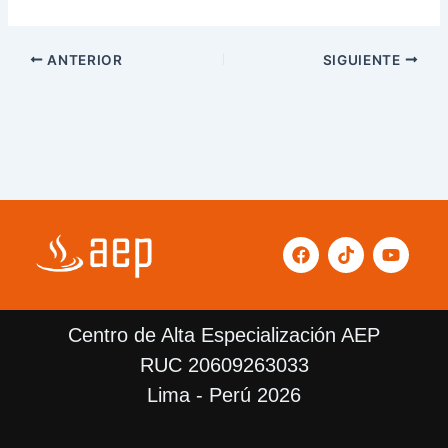
ANTERIOR
SIGUIENTE
F
T
Y
a
i
o
c
k
u
e
t
t
b
o
u
Centro de Alta Especialización AEP
o
k
b
o
e
RUC 20609263033
k
Lima - Perú 2026