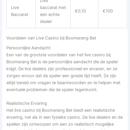
Live
Live
baccarat met
€0,10
€100
Baccarat
een echte
dealer
Voordelen van Live Casino bij Boomerang Bet
Persoonlijke Aandacht
Een van de grootste voordelen van het live casino bij
Boomerang Bet is de persoonlijke aandacht die de speler
krijgt. De live dealers zijn professioneel en ervaren, en ze
zorgen ervoor dat de speler een goede tijd heeft. Ze zijn
altijd bereid om vragen te beantwoorden en te helpen met
eventuele problemen die de speler tegenkomt.
Realistische Ervaring
Het live casino bij Boomerang Bet biedt een realistische
ervaring, net als in een fysieke casino. De live dealers en de
spellen zijn ontworpen om een zo realistisch mogelijke