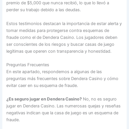
premio de $5,000 que nunca recibió, lo que lo llevó a
perder su trabajo debido a las deudas.
Estos testimonios destacan la importancia de estar alerta y
tomar medidas para protegerse contra esquemas de
fraude como el de Dendera Casino. Los jugadores deben
ser conscientes de los riesgos y buscar casas de juego
legítimas que operen con transparencia y honestidad.
Preguntas Frecuentes
En este apartado, respondemos a algunas de las
preguntas más frecuentes sobre Dendera Casino y cómo
evitar caer en su esquema de fraude.
¿Es seguro jugar en Dendera Casino?
No, no es seguro
jugar en Dendera Casino. Las numerosas quejas y reseñas
negativas indican que la casa de juego es un esquema de
fraude.