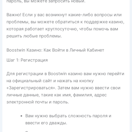
пароль, вы можете запросить новый.
Важно! Если у вас возникнут какие-либо вопросы или
проблемы, вы можете обратиться к поддержке казино,
которая работает круглосуточно, чтобы помочь вам
решить любые проблемы.
Boostwin Казино: Как Войти в Личный Кабинет
Шаг 1: Регистрация
Для регистрации в Boostwin казино вам нужно перейти
на официальный сайт и нажать на кнопку
«Зарегистрироваться». Затем вам нужно ввести свои
личные данные, такие как имя, фамилия, адрес
электронной почты и пароль.
Вам нужно выбрать сложность пароля и
ввести его дважды.