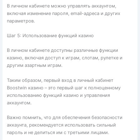
В личном кабинете можно управлять аккаунтом,
включая изменение пароля, email-адреса и других
параметров.
Шаг 5: Использование функций казино
В личном кабинете доступны различные функции
казино, включая доступ к играм, слотам, рулетке и
другим азартным играм.
Таким образом, первый вход в личный кабинет
Boostwin казино – это первый шаг к полноценному
использованию функций казино и управления
аккаунтом.
Важно помнить, что для обеспечения безопасности
аккаунта, рекомендуется использовать сильный
пароль и не делиться им с третьими лицами.