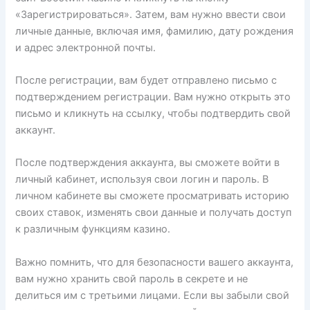
«Зарегистрироваться». Затем, вам нужно ввести свои
личные данные, включая имя, фамилию, дату рождения
и адрес электронной почты.
После регистрации, вам будет отправлено письмо с
подтверждением регистрации. Вам нужно открыть это
письмо и кликнуть на ссылку, чтобы подтвердить свой
аккаунт.
После подтверждения аккаунта, вы сможете войти в
личный кабинет, используя свои логин и пароль. В
личном кабинете вы сможете просматривать историю
своих ставок, изменять свои данные и получать доступ
к различным функциям казино.
Важно помнить, что для безопасности вашего аккаунта,
вам нужно хранить свой пароль в секрете и не
делиться им с третьими лицами. Если вы забыли свой