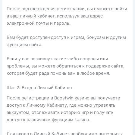
После подтверждения регистрации, вы сможете войти
в ваш личный кабинет, используя ваш адрес
электронной почты и пароль.
Вам будет доступен доступ к играм, бонусам и другим
функциям сайта.
Если у вас возникнут какие-либо вопросы или
проблемы, вы можете обратиться к поддержке сайта,
которая будет рада помочь вам в любое время.
Шаг 2: Вход в Личный Кабинет
После регистрации в Boostwin казино вы получаете
доступ к Личному Кабинету, где можно управлять
аккаунтом, отслеживать историю игр и получать
доступ к различным функциям казино.
Для входа в Личный Кабинет необходимо выполнить