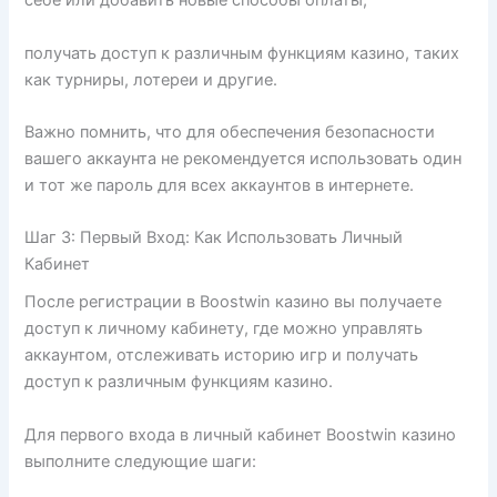
себе или добавить новые способы оплаты;
получать доступ к различным функциям казино, таких
как турниры, лотереи и другие.
Важно помнить, что для обеспечения безопасности
вашего аккаунта не рекомендуется использовать один
и тот же пароль для всех аккаунтов в интернете.
Шаг 3: Первый Вход: Как Использовать Личный
Кабинет
После регистрации в Boostwin казино вы получаете
доступ к личному кабинету, где можно управлять
аккаунтом, отслеживать историю игр и получать
доступ к различным функциям казино.
Для первого входа в личный кабинет Boostwin казино
выполните следующие шаги: