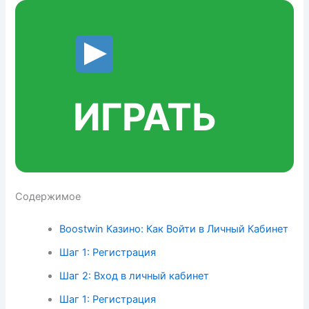
ИГРАТЬ
Содержимое
Boostwin Казино: Как Войти в Личный Кабинет
Шаг 1: Регистрация
Шаг 2: Вход в личный кабинет
Шаг 1: Регистрация