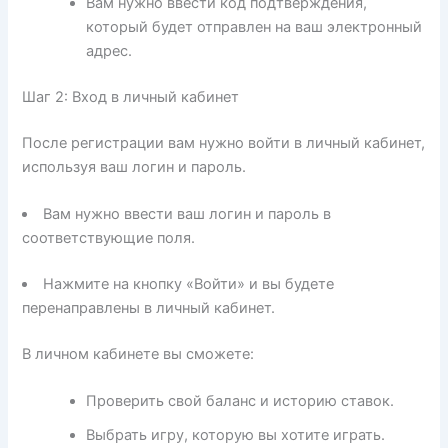
Вам нужно ввести код подтверждения,
который будет отправлен на ваш электронный
адрес.
Шаг 2: Вход в личный кабинет
После регистрации вам нужно войти в личный кабинет,
используя ваш логин и пароль.
Вам нужно ввести ваш логин и пароль в
соответствующие поля.
Нажмите на кнопку «Войти» и вы будете
перенаправлены в личный кабинет.
В личном кабинете вы сможете:
Проверить свой баланс и историю ставок.
Выбрать игру, которую вы хотите играть.