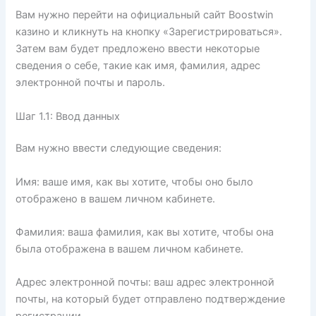
Вам нужно перейти на официальный сайт Boostwin
казино и кликнуть на кнопку «Зарегистрироваться».
Затем вам будет предложено ввести некоторые
сведения о себе, такие как имя, фамилия, адрес
электронной почты и пароль.
Шаг 1.1: Ввод данных
Вам нужно ввести следующие сведения:
Имя: ваше имя, как вы хотите, чтобы оно было
отображено в вашем личном кабинете.
Фамилия: ваша фамилия, как вы хотите, чтобы она
была отображена в вашем личном кабинете.
Адрес электронной почты: ваш адрес электронной
почты, на который будет отправлено подтверждение