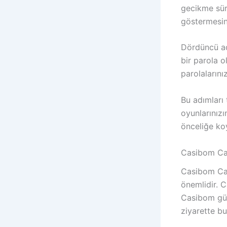
gecikme süre
göstermesin
Dördüncü ad
bir parola o
parolalarını
Bu adımları
oyunlarınız
önceliğe koy
Casibom Ca
Casibom Cas
önemlidir. C
Casibom gün
ziyarette bu