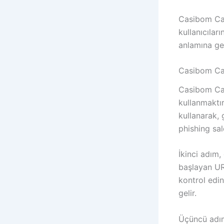
Casibom Cas
kullanıcılar
anlamına gel
Casibom Cas
Casibom Casi
kullanmaktır
kullanarak, 
phishing sal
İkinci adım,
başlayan URL
kontrol edin
gelir.
Üçüncü adım,