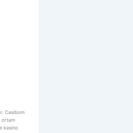
dır. Casibom
ir ortam
de kasino