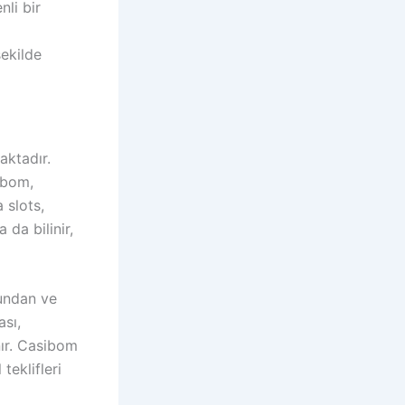
nli bir
şekilde
aktadır.
ibom,
 slots,
da bilinir,
ğundan ve
ası,
nır. Casibom
teklifleri