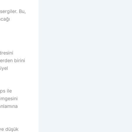
ergiler. Bu,
acağı
dresini
erden birini
iyel
ps ile
simgesini
anlamına
 ve düşük