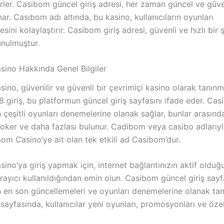
lirler. Casibom güncel giriş adresi, her zaman güncel ve güve
r. Casıbom adı altında, bu kasino, kullanıcıların oyunları
ini kolaylaştırır. Casibom giriş adresi, güvenli ve hızlı bir 
unulmuştur.
ino Hakkında Genel Bilgiler
no, güvenilir ve güvenli bir çevrimiçi kasino olarak tanınm
giriş, bu platformun güncel giriş sayfasını ifade eder. Cas
ın çeşitli oyunları denemelerine olanak sağlar, bunlar arasında
oker ve daha fazlası bulunur. Cadibom veya casibo adlarıyla 
om Casino’ye ait olan tek etkili ad Casibom’dur.
ino’ya giriş yapmak için, internet bağlantınızın aktif oldu
rayıcı kullanıldığından emin olun. Casibom güncel giriş sayf
ın en son güncellemeleri ve oyunları denemelerine olanak ta
 sayfasında, kullanıcılar yeni oyunları, promosyonları ve özel 