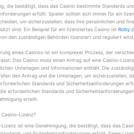
, die bestätigt, dass das Casino bestimmte Standards un
nforderungen erfüllt. Spieler sollten sich immer für ein lize
heiden, um sicherzustellen, dass ihre persönlichen und fina
tzt sind. Ein Beispiel für ein lizenziertes Casino ist
Roby c
von den zuständigen Behörden lizenziert und reguliert wird
erung eines Casinos ist ein komplexer Prozess, der verschi
fasst. Das Casino muss einen Antrag auf eine Casino-Lizenz 
rlichen Unterlagen und Informationen enthält. Die zuständig
üfen den Antrag und die Unterlagen, um sicherzustellen, d
erforderlichen Standards und Sicherheitsanforderungen erfü
die erforderlichen Standards und Sicherheitsanforderungen e
ehmigung erteilt.
e Casino-Lizenz?
-Lizenz ist eine Genehmigung, die bestätigt, dass das Casi
tandards und Sicherheitsanforderungen erfüllt. Diese Lizen