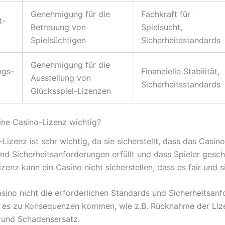
Genehmigung für die
Fachkraft für
t-
Betreuung von
Spielsucht,
Spielsüchtigen
Sicherheitsstandards
Genehmigung für die
ngs-
Finanzielle Stabilität,
Ausstellung von
Sicherheitsstandards
Glücksspiel-Lizenzen
ine Casino-Lizenz wichtig?
Lizenz ist sehr wichtig, da sie sicherstellt, dass das Casi
nd Sicherheitsanforderungen erfüllt und dass Spieler gesch
zenz kann ein Casino nicht sicherstellen, dass es fair und si
sino nicht die erforderlichen Standards und Sicherheitsan
nn es zu Konsequenzen kommen, wie z.B. Rücknahme der Liz
 und Schadensersatz.