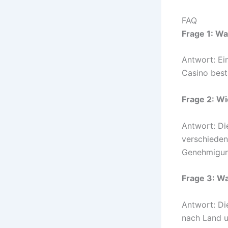
FAQ
Frage 1: Wa
Antwort: Ei
Casino best
Frage 2: Wi
Antwort: Di
verschieden
Genehmigun
Frage 3: Wa
Antwort: Di
nach Land u