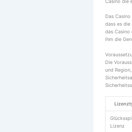
Casino die 
Das Casino 
dass es die
das Casino 
ihm die Gen
Voraussetzu
Die Vorauss
und Region,
Sicherheitsa
Sicherheits
Lizenzt
Glücksspi
Lizenz