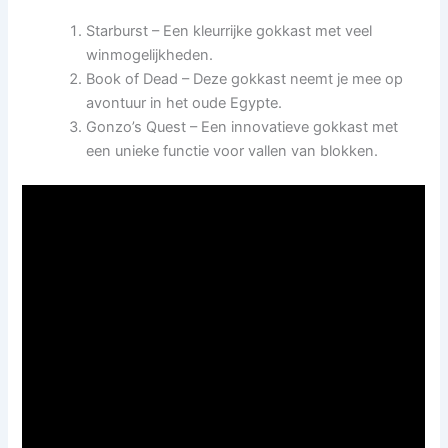
Starburst – Een kleurrijke gokkast met veel
winmogelijkheden.
Book of Dead – Deze gokkast neemt je mee op
avontuur in het oude Egypte.
Gonzo’s Quest – Een innovatieve gokkast met
een unieke functie voor vallen van blokken.