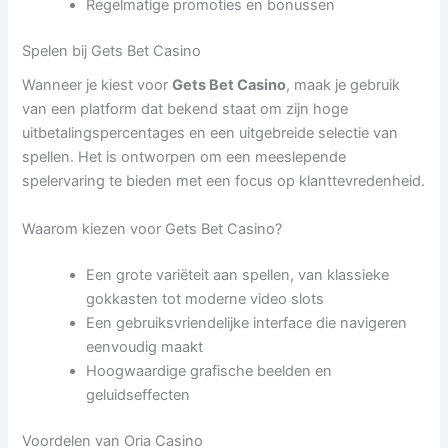
Regelmatige promoties en bonussen
Spelen bij Gets Bet Casino
Wanneer je kiest voor
Gets Bet Casino
, maak je gebruik
van een platform dat bekend staat om zijn hoge
uitbetalingspercentages en een uitgebreide selectie van
spellen. Het is ontworpen om een meeslepende
spelervaring te bieden met een focus op klanttevredenheid.
Waarom kiezen voor Gets Bet Casino?
Een grote variëteit aan spellen, van klassieke
gokkasten tot moderne video slots
Een gebruiksvriendelijke interface die navigeren
eenvoudig maakt
Hoogwaardige grafische beelden en
geluidseffecten
Voordelen van Oria Casino