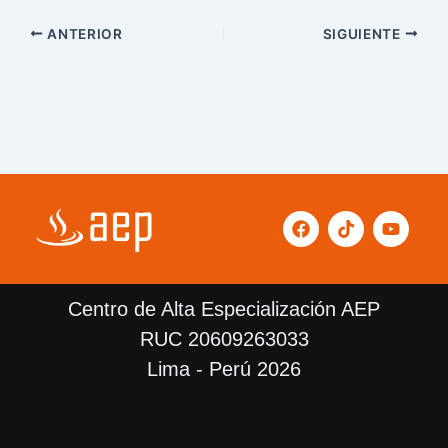
ANTERIOR
SIGUIENTE
F
T
Y
a
i
o
c
k
u
e
t
t
b
o
u
Centro de Alta Especialización AEP
o
k
b
o
e
RUC 20609263033
k
Lima - Perú 2026