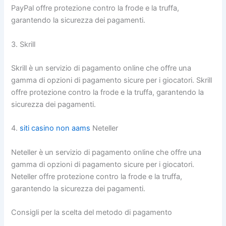
PayPal offre protezione contro la frode e la truffa,
garantendo la sicurezza dei pagamenti.
3. Skrill
Skrill è un servizio di pagamento online che offre una
gamma di opzioni di pagamento sicure per i giocatori. Skrill
offre protezione contro la frode e la truffa, garantendo la
sicurezza dei pagamenti.
4.
siti casino non aams
Neteller
Neteller è un servizio di pagamento online che offre una
gamma di opzioni di pagamento sicure per i giocatori.
Neteller offre protezione contro la frode e la truffa,
garantendo la sicurezza dei pagamenti.
Consigli per la scelta del metodo di pagamento