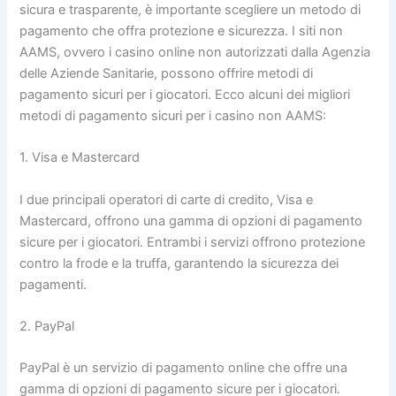
sicura e trasparente, è importante scegliere un metodo di
pagamento che offra protezione e sicurezza. I siti non
AAMS, ovvero i casino online non autorizzati dalla Agenzia
delle Aziende Sanitarie, possono offrire metodi di
pagamento sicuri per i giocatori. Ecco alcuni dei migliori
metodi di pagamento sicuri per i casino non AAMS:
1. Visa e Mastercard
I due principali operatori di carte di credito, Visa e
Mastercard, offrono una gamma di opzioni di pagamento
sicure per i giocatori. Entrambi i servizi offrono protezione
contro la frode e la truffa, garantendo la sicurezza dei
pagamenti.
2. PayPal
PayPal è un servizio di pagamento online che offre una
gamma di opzioni di pagamento sicure per i giocatori.