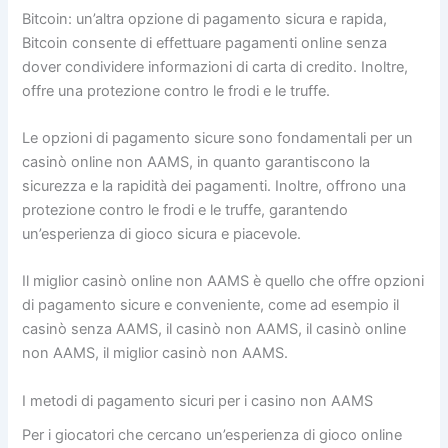
Bitcoin: un’altra opzione di pagamento sicura e rapida,
Bitcoin consente di effettuare pagamenti online senza
dover condividere informazioni di carta di credito. Inoltre,
offre una protezione contro le frodi e le truffe.
Le opzioni di pagamento sicure sono fondamentali per un
casinò online non AAMS, in quanto garantiscono la
sicurezza e la rapidità dei pagamenti. Inoltre, offrono una
protezione contro le frodi e le truffe, garantendo
un’esperienza di gioco sicura e piacevole.
Il miglior casinò online non AAMS è quello che offre opzioni
di pagamento sicure e conveniente, come ad esempio il
casinò senza AAMS, il casinò non AAMS, il casinò online
non AAMS, il miglior casinò non AAMS.
I metodi di pagamento sicuri per i casino non AAMS
Per i giocatori che cercano un’esperienza di gioco online