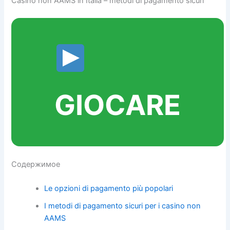
Casino non AAMS in Italia – metodi di pagamento sicuri
GIOCARE
Содержимое
Le opzioni di pagamento più popolari
I metodi di pagamento sicuri per i casino non
AAMS