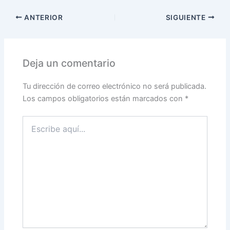
ANTERIOR
SIGUIENTE
Deja un comentario
Tu dirección de correo electrónico no será publicada.
Los campos obligatorios están marcados con
*
Escribe
aquí...