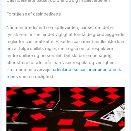
Casinoetikette Sådan opfører du dig i spilleverdenen
Forståelse af casinoetikette
Når man træder ind i en spilleverden, uanset om det er
fysisk eller online, er det vigtigt at forstå de grundlæggende
regler for casinoetikette. Etikette i casinoer handler ikke kun
om at følge spillets regler, men også om at respektere
andre spillere og personalet. Det skaber en behagelig
atmosfære for alle, når man viser respekt og venlighed,
især når man overvejer
udenlandske casinoer uden dansk
licens
som en mulighed.