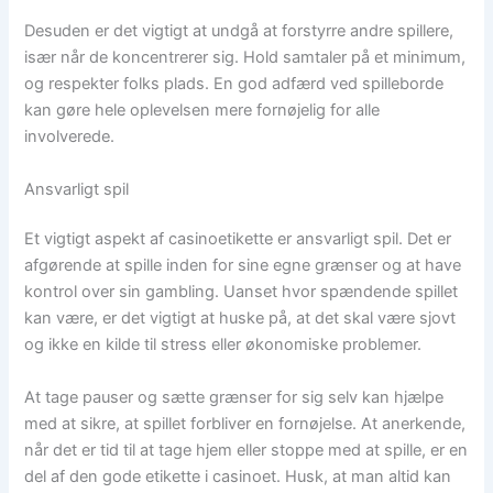
Desuden er det vigtigt at undgå at forstyrre andre spillere,
især når de koncentrerer sig. Hold samtaler på et minimum,
og respekter folks plads. En god adfærd ved spilleborde
kan gøre hele oplevelsen mere fornøjelig for alle
involverede.
Ansvarligt spil
Et vigtigt aspekt af casinoetikette er ansvarligt spil. Det er
afgørende at spille inden for sine egne grænser og at have
kontrol over sin gambling. Uanset hvor spændende spillet
kan være, er det vigtigt at huske på, at det skal være sjovt
og ikke en kilde til stress eller økonomiske problemer.
At tage pauser og sætte grænser for sig selv kan hjælpe
med at sikre, at spillet forbliver en fornøjelse. At anerkende,
når det er tid til at tage hjem eller stoppe med at spille, er en
del af den gode etikette i casinoet. Husk, at man altid kan