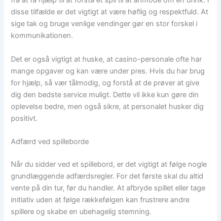
fra at få hjælp til at forstå et spil til at anmode om en drink. I
disse tilfælde er det vigtigt at være høflig og respektfuld. At
sige tak og bruge venlige vendinger gør en stor forskel i
kommunikationen.
Det er også vigtigt at huske, at casino-personale ofte har
mange opgaver og kan være under pres. Hvis du har brug
for hjælp, så vær tålmodig, og forstå at de prøver at give
dig den bedste service muligt. Dette vil ikke kun gøre din
oplevelse bedre, men også sikre, at personalet husker dig
positivt.
Adfærd ved spilleborde
Når du sidder ved et spillebord, er det vigtigt at følge nogle
grundlæggende adfærdsregler. For det første skal du altid
vente på din tur, før du handler. At afbryde spillet eller tage
initiativ uden at følge rækkefølgen kan frustrere andre
spillere og skabe en ubehagelig stemning.