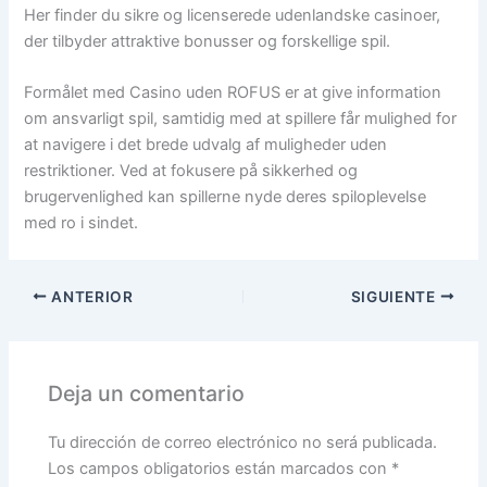
Her finder du sikre og licenserede udenlandske casinoer,
der tilbyder attraktive bonusser og forskellige spil.
Formålet med Casino uden ROFUS er at give information
om ansvarligt spil, samtidig med at spillere får mulighed for
at navigere i det brede udvalg af muligheder uden
restriktioner. Ved at fokusere på sikkerhed og
brugervenlighed kan spillerne nyde deres spiloplevelse
med ro i sindet.
ANTERIOR
SIGUIENTE
Deja un comentario
Tu dirección de correo electrónico no será publicada.
Los campos obligatorios están marcados con
*