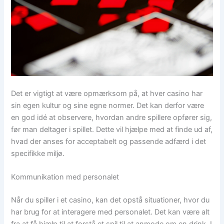
Det er vigtigt at være opmærksom på, at hver casino har
sin egen kultur og sine egne normer. Det kan derfor være
en god idé at observere, hvordan andre spillere opfører sig,
før man deltager i spillet. Dette vil hjælpe med at finde ud af,
hvad der anses for acceptabelt og passende adfærd i det
specifikke miljø.
Kommunikation med personalet
Når du spiller i et casino, kan det opstå situationer, hvor du
har brug for at interagere med personalet. Det kan være alt