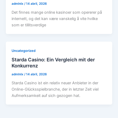
admlnlx
/
14 abril, 2026
Det finnes mange online kasinoer som opererer på
internett, og det kan være vanskelig å vite hvilke
som er tillitsverdige
Uncategorized
Starda Casino: Ein Vergleich mit der
Konkurrenz
admlnlx
/
14 abril, 2026
Starda Casino ist ein relativ neuer Anbieter in der
Online-Glücksspielbranche, der in letzter Zeit viel
Aufmerksamkeit auf sich gezogen hat.