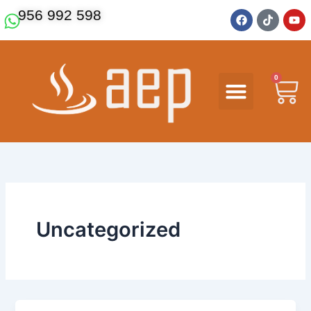
Ir
F
T
Y
956 992 598
a
i
o
al
c
k
u
contenido
e
t
t
b
o
u
o
k
b
o
e
0
Ca
k
Uncategorized