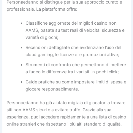
Personaedanno si distingue per la sua approccio curato e
professionale. La piattaforma offre:
Classifiche aggiornate dei migliori casino non
AAMS, basate su test reali di velocità, sicurezza e
varietà di giochi;
Recensioni dettagliate che evidenziano l’uso del
cloud gaming, le licenze e le promozioni attive;
Strumenti di confronto che permettono di mettere
a fuoco le differenze tra i vari siti in pochi click;
Guide pratiche su come impostare limiti di spesa e
giocare responsabilmente.
Personaedanno ha già aiutato migliaia di giocatori a trovare
siti non AAMS sicuri e a evitare truffe. Grazie alla sua
esperienza, puoi accedere rapidamente a una lista di casino
online stranieri che rispettano i più alti standard di qualità.