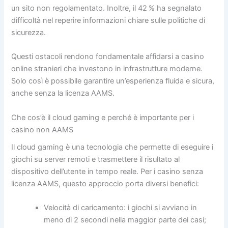
un sito non regolamentato. Inoltre, il 42 % ha segnalato
difficoltà nel reperire informazioni chiare sulle politiche di
sicurezza.
Questi ostacoli rendono fondamentale affidarsi a casino
online stranieri che investono in infrastrutture moderne.
Solo così è possibile garantire un’esperienza fluida e sicura,
anche senza la licenza AAMS.
Che cos’è il cloud gaming e perché è importante per i
casino non AAMS
Il cloud gaming è una tecnologia che permette di eseguire i
giochi su server remoti e trasmettere il risultato al
dispositivo dell’utente in tempo reale. Per i casino senza
licenza AAMS, questo approccio porta diversi benefici:
Velocità di caricamento: i giochi si avviano in
meno di 2 secondi nella maggior parte dei casi;