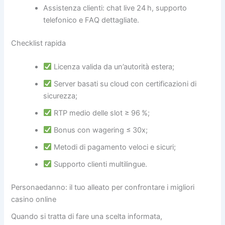
Assistenza clienti: chat live 24 h, supporto
telefonico e FAQ dettagliate.
Checklist rapida
Licenza valida da un’autorità estera;
Server basati su cloud con certificazioni di
sicurezza;
RTP medio delle slot ≥ 96 %;
Bonus con wagering ≤ 30x;
Metodi di pagamento veloci e sicuri;
Supporto clienti multilingue.
Personaedanno: il tuo alleato per confrontare i migliori
casino online
Quando si tratta di fare una scelta informata,