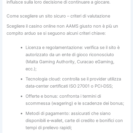
influisce sulla loro decisione di continuare a giocare.
Come scegliere un sito sicuro – criteri di valutazione
Scegliere il casino online non AAMS giusto non è più un
compito arduo se si seguono alcuni criteri chiave:
Licenza e regolamentazione: verifica se il sito è
autorizzato da un ente di gioco riconosciuto
(Malta Gaming Authority, Curacao eGaming,
ecc.);
Tecnologia cloud: controlla se il provider utilizza
data‑center certificati ISO 27001 o PCI‑DSS;
Offerte e bonus: confronta i termini di
scommessa (wagering) e le scadenze dei bonus;
Metodi di pagamento: assicurati che siano
disponibili e‑wallet, carte di credito e bonifici con
tempi di prelievo rapidi;