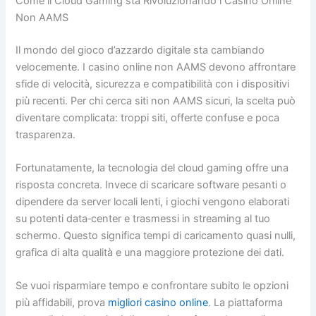
Come il Cloud Gaming sta Rivoluzionando i Casino Online
Non AAMS
Il mondo del gioco d’azzardo digitale sta cambiando
velocemente. I casino online non AAMS devono affrontare
sfide di velocità, sicurezza e compatibilità con i dispositivi
più recenti. Per chi cerca siti non AAMS sicuri, la scelta può
diventare complicata: troppi siti, offerte confuse e poca
trasparenza.
Fortunatamente, la tecnologia del cloud gaming offre una
risposta concreta. Invece di scaricare software pesanti o
dipendere da server locali lenti, i giochi vengono elaborati
su potenti data‑center e trasmessi in streaming al tuo
schermo. Questo significa tempi di caricamento quasi nulli,
grafica di alta qualità e una maggiore protezione dei dati.
Se vuoi risparmiare tempo e confrontare subito le opzioni
più affidabili, prova
migliori casino online
. La piattaforma