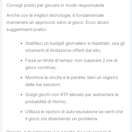
Consigli pratici per giocare in modo responsabile
Anche con le migliori tecnologie, è fondamentale
mantenere un approccio sano al gioco. Ecco alcuni
suggerimenti pratici:
Stabilisci un budget giornaliero e rispettalo; usa gli
strumenti di limitazione offerti dal sito;
Fissa un limite di tempo: non superare 2 ore di
gioco continuo;
Monitora le vincite e le perdite: tieni un registro
delle tue sessioni;
Scegli giochi con RTP elevato per aumentare le
probabilità di ritorno;
Utilizza le opzioni di auto‑esclusione se senti che
il gioco sta diventando un problema.