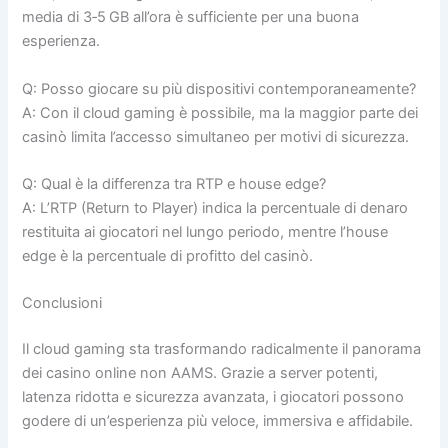
media di 3‑5 GB all’ora è sufficiente per una buona
esperienza.
Q: Posso giocare su più dispositivi contemporaneamente?
A: Con il cloud gaming è possibile, ma la maggior parte dei
casinò limita l’accesso simultaneo per motivi di sicurezza.
Q: Qual è la differenza tra RTP e house edge?
A: L’RTP (Return to Player) indica la percentuale di denaro
restituita ai giocatori nel lungo periodo, mentre l’house
edge è la percentuale di profitto del casinò.
Conclusioni
Il cloud gaming sta trasformando radicalmente il panorama
dei casino online non AAMS. Grazie a server potenti,
latenza ridotta e sicurezza avanzata, i giocatori possono
godere di un’esperienza più veloce, immersiva e affidabile.