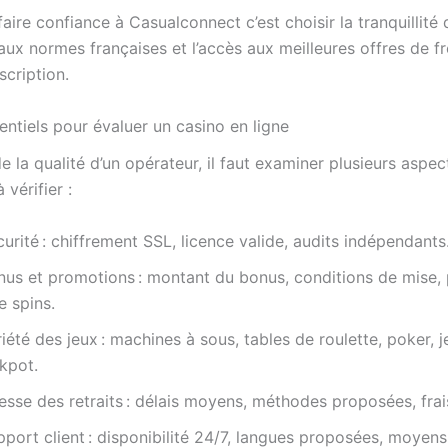
aire confiance à Casualconnect c’est choisir la tranquillité d
ux normes françaises et l’accès aux meilleures offres de fr
scription.
entiels pour évaluer un casino en ligne
e la qualité d’un opérateur, il faut examiner plusieurs aspect
 vérifier :
urité : chiffrement SSL, licence valide, audits indépendants
nus et promotions : montant du bonus, conditions de mise,
e spins.
iété des jeux : machines à sous, tables de roulette, poker, 
kpot.
esse des retraits : délais moyens, méthodes proposées, frai
port client : disponibilité 24/7, langues proposées, moyens