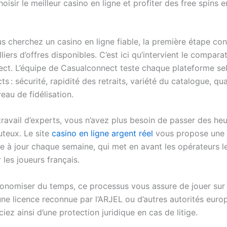
sir le meilleur casino en ligne et profiter des free spins e
s cherchez un casino en ligne fiable, la première étape con
illiers d’offres disponibles. C’est ici qu’intervient le compara
ct. L’équipe de Casualconnect teste chaque plateforme se
icts : sécurité, rapidité des retraits, variété du catalogue, qu
eau de fidélisation.
ravail d’experts, vous n’avez plus besoin de passer des heur
uteux. Le site
casino en ligne argent réel
vous propose une l
se à jour chaque semaine, qui met en avant les opérateurs l
 les joueurs français.
conomiser du temps, ce processus vous assure de jouer sur 
ne licence reconnue par l’ARJEL ou d’autres autorités euro
iez ainsi d’une protection juridique en cas de litige.