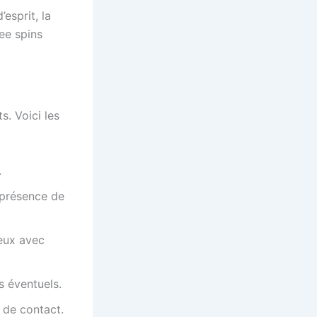
’esprit, la
ee spins
s. Voici les
.
 présence de
jeux avec
s éventuels.
 de contact.