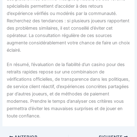
spécialisés permettent d’accéder à des retours
d’expérience vérifiés ou modérés par la communauté.
Recherchez des tendances : si plusieurs joueurs rapportent
des problèmes similaires, il est conseillé d’éviter cet
opérateur. La consultation régulière de ces sources
augmente considérablement votre chance de faire un choix
éclairé.
En résumé, l’évaluation de la fiabilité d’un casino pour des
retraits rapides repose sur une combinaison de
vérifications officielles, de transparence dans les politiques,
de service client réactif, d’expériences concrètes partagées
par d’autres joueurs, et de méthodes de paiement
modernes. Prendre le temps d’analyser ces critères vous
permettra d’éviter les mauvaises surprises et de jouer en
toute confiance.
ANTERIOR
SIGUIENTE