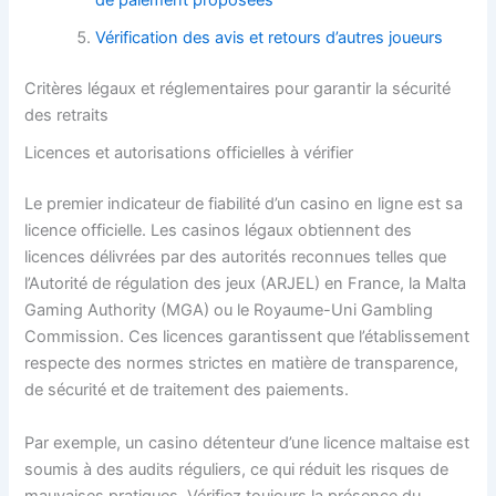
de paiement proposées
Vérification des avis et retours d’autres joueurs
Critères légaux et réglementaires pour garantir la sécurité
des retraits
Licences et autorisations officielles à vérifier
Le premier indicateur de fiabilité d’un casino en ligne est sa
licence officielle. Les casinos légaux obtiennent des
licences délivrées par des autorités reconnues telles que
l’Autorité de régulation des jeux (ARJEL) en France, la Malta
Gaming Authority (MGA) ou le Royaume-Uni Gambling
Commission. Ces licences garantissent que l’établissement
respecte des normes strictes en matière de transparence,
de sécurité et de traitement des paiements.
Par exemple, un casino détenteur d’une licence maltaise est
soumis à des audits réguliers, ce qui réduit les risques de
mauvaises pratiques. Vérifiez toujours la présence du