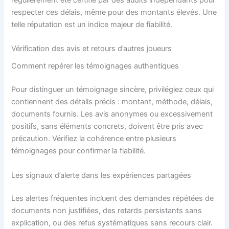
respecter ces délais, même pour des montants élevés. Une
telle réputation est un indice majeur de fiabilité.
Vérification des avis et retours d’autres joueurs
Comment repérer les témoignages authentiques
Pour distinguer un témoignage sincère, privilégiez ceux qui
contiennent des détails précis : montant, méthode, délais,
documents fournis. Les avis anonymes ou excessivement
positifs, sans éléments concrets, doivent être pris avec
précaution. Vérifiez la cohérence entre plusieurs
témoignages pour confirmer la fiabilité.
Les signaux d’alerte dans les expériences partagées
Les alertes fréquentes incluent des demandes répétées de
documents non justifiées, des retards persistants sans
explication, ou des refus systématiques sans recours clair.