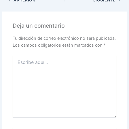
Deja un comentario
Tu dirección de correo electrónico no será publicada.
Los campos obligatorios están marcados con
*
Escribe
aquí...