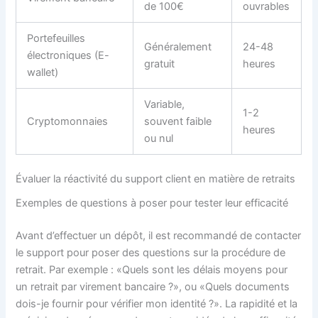
de 100€
ouvrables
Portefeuilles
Généralement
24-48
électroniques (E-
gratuit
heures
wallet)
Variable,
1-2
Cryptomonnaies
souvent faible
heures
ou nul
Évaluer la réactivité du support client en matière de retraits
Exemples de questions à poser pour tester leur efficacité
Avant d’effectuer un dépôt, il est recommandé de contacter
le support pour poser des questions sur la procédure de
retrait. Par exemple : «Quels sont les délais moyens pour
un retrait par virement bancaire ?», ou «Quels documents
dois-je fournir pour vérifier mon identité ?». La rapidité et la