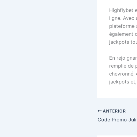
Highflybet 
ligne. Avec 
plateforme a
également d
jackpots to
En rejoignan
remplie de 
chevronné, 
jackpots et,
ANTERIOR