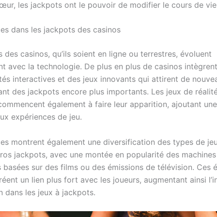
œur, les jackpots ont le pouvoir de modifier le cours de vie
es dans les jackpots des casinos
 des casinos, qu’ils soient en ligne ou terrestres, évoluent
 avec la technologie. De plus en plus de casinos intègren
tés interactives et des jeux innovants qui attirent de nouve
rant des jackpots encore plus importants. Les jeux de réali
e commencent également à faire leur apparition, ajoutant une
ux expériences de jeu.
es montrent également une diversification des types de jeu
gros jackpots, avec une montée en popularité des machines
 basées sur des films ou des émissions de télévision. Ces 
ent un lien plus fort avec les joueurs, augmentant ainsi l’in
n dans les jeux à jackpots.