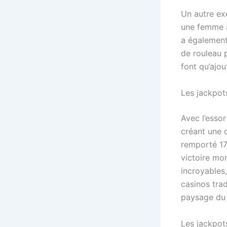
Un autre ex
une femme à
a également 
de rouleau 
font qu’ajou
Les jackpot
Avec l’essor
créant une 
remporté 17,
victoire mo
incroyables
casinos tra
paysage du 
Les jackpot