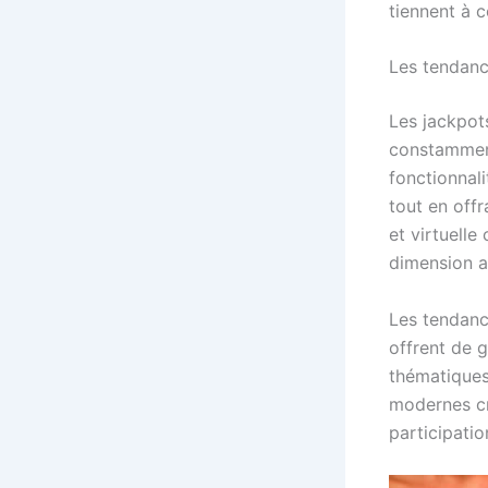
tiennent à c
Les tendanc
Les jackpots
constamment
fonctionnali
tout en off
et virtuell
dimension a
Les tendanc
offrent de 
thématiques
modernes cré
participatio