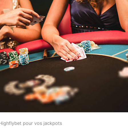
ighflybet pour vos jackpots