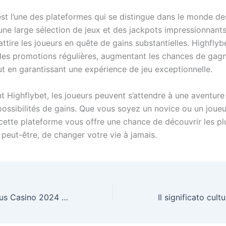
est l’une des plateformes qui se distingue dans le monde de
une large sélection de jeux et des jackpots impressionnants
ttire les joueurs en quête de gains substantielles. Highfly
es promotions régulières, augmentant les chances de gag
ut en garantissant une expérience de jeu exceptionnelle.
t Highflybet, les joueurs peuvent s’attendre à une aventure 
possibilités de gains. Que vous soyez un novice ou un joueu
cette plateforme vous offre une chance de découvrir les pl
 peut-être, de changer votre vie à jamais.
Code Promo Julius Casino 2024 : Guide Complet pour Maximiser vos Bonus