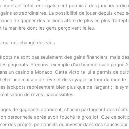
e montant total, ont également permis à des joueurs ordina
 gains extraordinaires. La possibilité de jouer depuis chez s
hance de gagner des millions attire de plus en plus d’adept
t la manière dont les gens perçoivent le jeu.
s qui ont changé des vies
ckpots ne sont pas seulement des gains financiers, mais de
 des gagnants. Prenons l’exemple d’un homme qui a gagné 27
ans un casino à Monaco. Cette victoire lui a permis de quit
cheter une maison de rêve et de voyager autour du monde.
s jackpots représentent bien plus que de l’argent ; ils sym
a réalisation de rêves inaccessibles.
ages de gagnants abondent, chacun partageant des récits
on personnelle après avoir touché le gros lot. Que ce soit 
liser des projets personnels ou investir dans des causes qui 