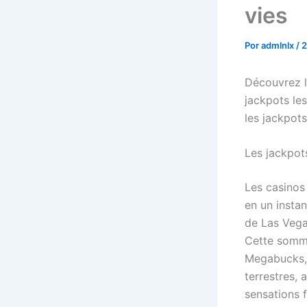
vies
Por
admlnlx
/
2
Découvrez l
jackpots les
les jackpot
Les jackpot
Les casinos 
en un instan
de Las Vegas
Cette somme
Megabucks, 
terrestres, 
sensations f