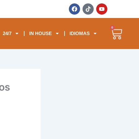
F
T
Y
a
i
o
c
k
u
e
t
t
b
o
u
0
Cart
o
k
b
24/7
IN HOUSE
IDIOMAS
o
e
k
los