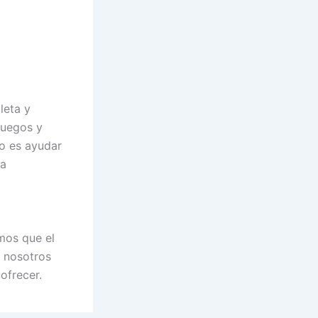
leta y
juegos y
vo es ayudar
na
mos que el
a nosotros
ofrecer.