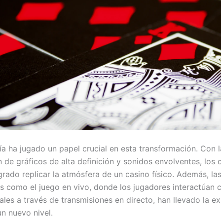
ía ha jugado un papel crucial en esta transformación. Con l
 de gráficos de alta definición y sonidos envolventes, los 
grado replicar la atmósfera de un casino físico. Además, la
s como el juego en vivo, donde los jugadores interactúan 
ales a través de transmisiones en directo, han llevado la e
un nuevo nivel.