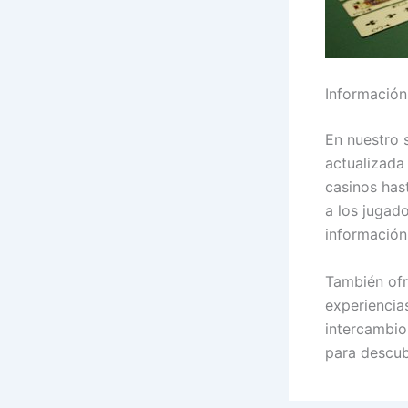
Información
En nuestro 
actualizada
casinos has
a los jugad
información
También ofr
experiencia
intercambio
para descubr