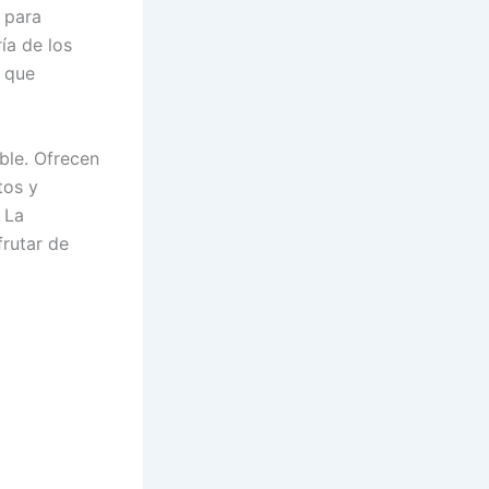
 para
ía de los
 que
ble. Ofrecen
tos y
 La
frutar de