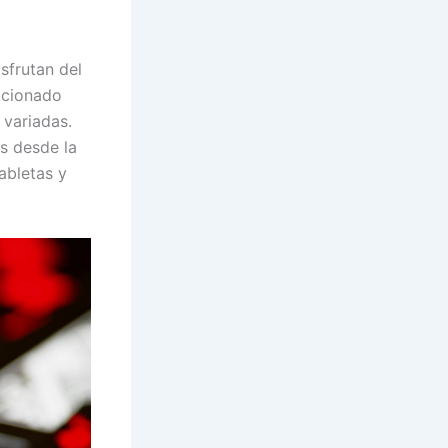
sfrutan del
lucionado
 variadas.
s desde la
abletas y