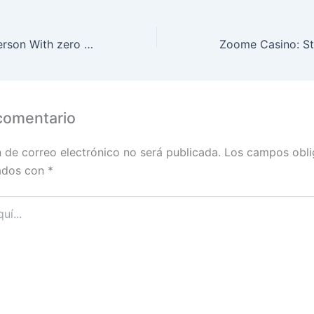
Wie gleichfalls person With zero Vorleistung Boni hinein dem Angeschlossen-Spielcasino erhalt
comentario
n de correo electrónico no será publicada.
Los campos obli
ados con
*