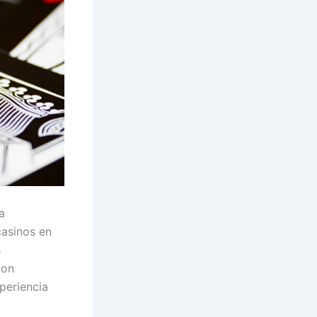
a
casinos en
s
con
xperiencia