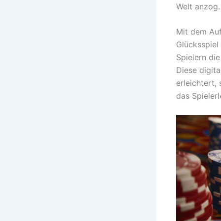
Welt anzog.
Mit dem Auf
Glücksspiel
Spielern die
Diese digit
erleichtert
das Spielerl