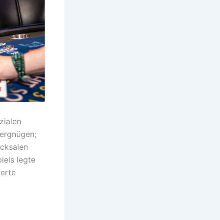
zialen
vergnügen;
icksalen
iels legte
derte