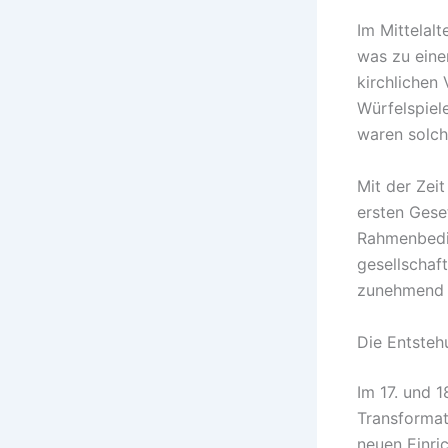
Im Mittelalt
was zu eine
kirchlichen 
Würfelspiel
waren solch
Mit der Zei
ersten Gese
Rahmenbedin
gesellschaf
zunehmend i
Die Entsteh
Im 17. und 
Transformat
neuen Einri