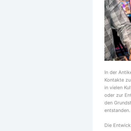
In der Antik
Kontakte zu
in vielen K
oder zur En
den Grundste
entstanden.
Die Entwickl