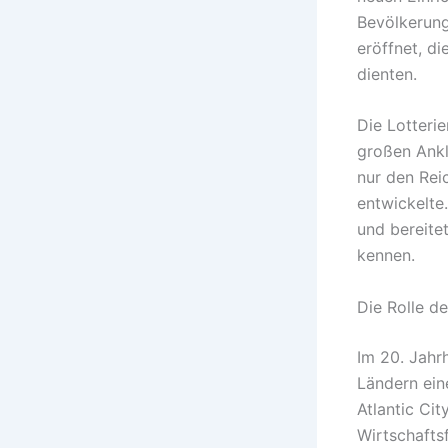
Bevölkerung
eröffnet, di
dienten.
Die Lotterie
großen Ankl
nur den Rei
entwickelte.
und bereite
kennen.
Die Rolle d
Im 20. Jahrh
Ländern ein
Atlantic Ci
Wirtschaftsf