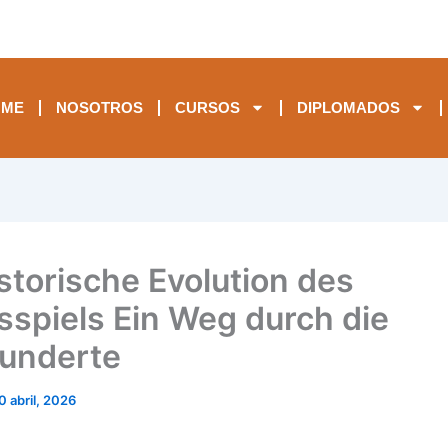
OME
NOSOTROS
CURSOS
DIPLOMADOS
istorische Evolution des
sspiels Ein Weg durch die
underte
0 abril, 2026