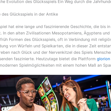
sche Evolution des Glücksspiels Ein Weg durch die Jahrhund
 des Glücksspiels in der Antike
iel hat eine lange und faszinierende Geschichte, die bis in
t. In den alten Zivilisationen Mesopotamiens, Ägyptens und
früh Formen des Glücksspiels, oft in Verbindung mit religiö
ung von Würfeln und Spielkarten, die in dieser Zeit entstan
reben nach Glück und der Nervenkitzel des Spiels Mensche
senden faszinierte. Heutzutage bietet die Plattform
glorion
 modernen Spielmöglichkeiten mit einem hohen Maß an Spa