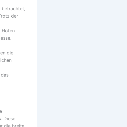
 betrachtet,
Trotz der
n Höfen
lesse.
den die
lichen
 das
e
. Diese
r die breite