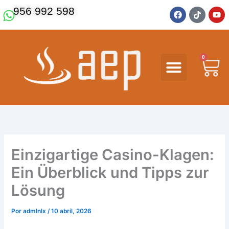
Ir
F
T
Y
956 992 598
a
i
o
al
c
k
u
contenido
e
t
t
b
o
u
o
k
b
o
e
0
Ca
k
Einzigartige Casino-Klagen:
Ein Überblick und Tipps zur
Lösung
Por
admlnlx
/
10 abril, 2026