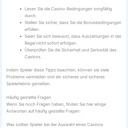
Lesen Sie die Casino-Bedingungen sorgfältig
durch.
Stellen Sie sicher, dass Sie die Bonusbedingungen
erfüllen.
Seien Sie sich bewusst, dass Auszahlungen in der
Regel nicht sofort erfolgen.
Überprüfen Sie die Sicherheit und Seriosität des
Casinos.
Indem Spieler diese Tipps beachten, können sie viele
Probleme vermeiden und ein sicheres und sicheres
Spielerlebnis genießen.
Häufig gestellte Fragen
Wenn Sie noch Fragen haben, finden Sie hier einige
Antworten auf häufig gestellte Fragen:
Was sollten Spieler bei der Auswahl eines Casinos