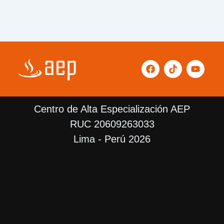
F
T
Y
a
i
o
c
k
u
e
t
t
b
o
u
Centro de Alta Especialización AEP
o
k
b
o
e
RUC 20609263033
k
Lima - Perú 2026