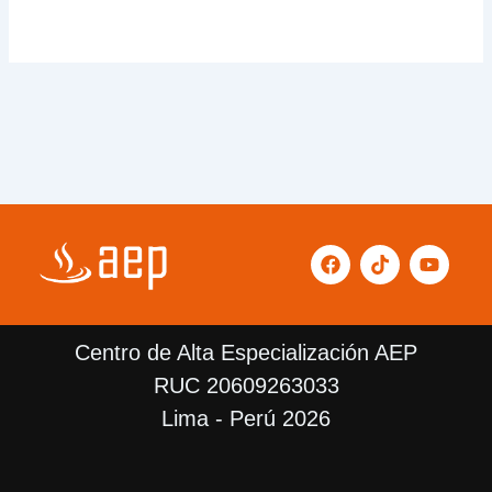
F
T
Y
a
i
o
c
k
u
e
t
t
b
o
u
Centro de Alta Especialización AEP
o
k
b
o
e
RUC 20609263033
k
Lima - Perú 2026