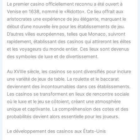
Le premier casino officiellement reconnu a été ouvert à
Venise en 1638, nommé le «Ridotto». Ce lieu offrait aux
aristocrates une expérience de jeu élégante, marquant le
début d’une nouvelle ère pour les établissements de jeu.
D’autres villes européennes, telles que Monaco, suivront
rapidement, établissant des casinos qui attireront les élites
et les voyageurs du monde entier. Ces lieux sont devenus
des symboles de luxe et de divertissement.
Au XVIIIe siècle, les casinos se sont diversifiés pour inclure
une variété de jeux de table. La roulette et le baccarat
deviennent des incontournables dans ces établissements.
Les casinos se transforment en lieux de rencontre sociale
où le luxe et le jeu se côtoient, créant une atmosphère
unique et captivante. La compréhension des cotes et des
probabilités devient alors essentielle pour les joueurs.
Le développement des casinos aux États-Unis