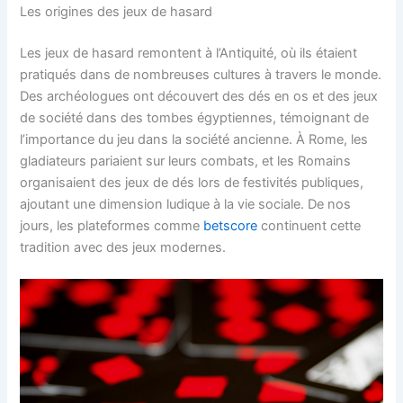
Les origines des jeux de hasard
Les jeux de hasard remontent à l’Antiquité, où ils étaient
pratiqués dans de nombreuses cultures à travers le monde.
Des archéologues ont découvert des dés en os et des jeux
de société dans des tombes égyptiennes, témoignant de
l’importance du jeu dans la société ancienne. À Rome, les
gladiateurs pariaient sur leurs combats, et les Romains
organisaient des jeux de dés lors de festivités publiques,
ajoutant une dimension ludique à la vie sociale. De nos
jours, les plateformes comme
betscore
continuent cette
tradition avec des jeux modernes.