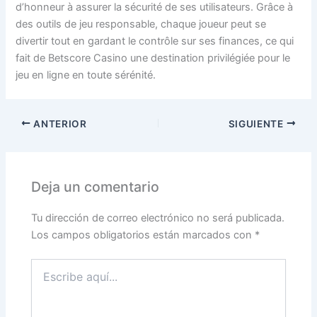
d’honneur à assurer la sécurité de ses utilisateurs. Grâce à
des outils de jeu responsable, chaque joueur peut se
divertir tout en gardant le contrôle sur ses finances, ce qui
fait de Betscore Casino une destination privilégiée pour le
jeu en ligne en toute sérénité.
ANTERIOR
SIGUIENTE
Deja un comentario
Tu dirección de correo electrónico no será publicada.
Los campos obligatorios están marcados con
*
Escribe
aquí...