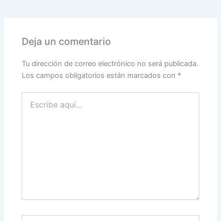
Deja un comentario
Tu dirección de correo electrónico no será publicada.
Los campos obligatorios están marcados con
*
Escribe
aquí...
Nombre*