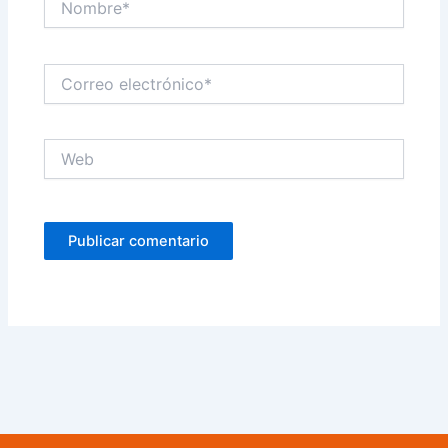
Correo
electrónico*
Web