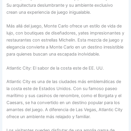
Su arquitectura deslumbrante y su ambiente exclusivo
crean una experiencia de juego inigualable.
Más allá del juego, Monte Carlo ofrece un estilo de vida de
lujo, con boutiques de diseñadores, yates impresionantes y
restaurantes con estrellas Michelin. Esta mezcla de juego y
elegancia convierte a Monte Carlo en un destino irresistible
para quienes buscan una escapada inolvidable.
Atlantic City: El sabor de la costa este de EE. UU.
Atlantic City es una de las ciudades más emblemáticas de
la costa este de Estados Unidos. Con su famoso paseo
marítimo y sus casinos de renombre, como el Borgata y el
Caesars, se ha convertido en un destino popular para los
amantes del juego. A diferencia de Las Vegas, Atlantic City
ofrece un ambiente más relajado y familiar.
Los visitantes pueden disfrutar de una amplia gama de