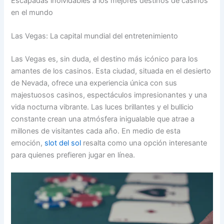
Escapadas inolvidables a los mejores destinos de casinos
en el mundo
Las Vegas: La capital mundial del entretenimiento
Las Vegas es, sin duda, el destino más icónico para los
amantes de los casinos. Esta ciudad, situada en el desierto
de Nevada, ofrece una experiencia única con sus
majestuosos casinos, espectáculos impresionantes y una
vida nocturna vibrante. Las luces brillantes y el bullicio
constante crean una atmósfera inigualable que atrae a
millones de visitantes cada año. En medio de esta
emoción,
slot del sol
resalta como una opción interesante
para quienes prefieren jugar en línea.