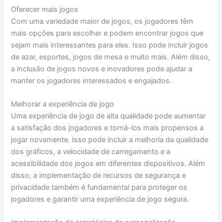
Oferecer mais jogos
Com uma variedade maior de jogos, os jogadores têm
mais opções para escolher e podem encontrar jogos que
sejam mais interessantes para eles. Isso pode incluir jogos
de azar, esportes, jogos de mesa e muito mais. Além disso,
a inclusão de jogos novos e inovadores pode ajudar a
manter os jogadores interessados e engajados.
Melhorar a experiência de jogo
Uma experiência de jogo de alta qualidade pode aumentar
a satisfação dos jogadores e torná-los mais propensos a
jogar novamente. Isso pode incluir a melhoria da qualidade
dos gráficos, a velocidade de carregamento e a
acessibilidade dos jogos em diferentes dispositivos. Além
disso, a implementação de recursos de segurança e
privacidade também é fundamental para proteger os
jogadores e garantir uma experiência de jogo segura.