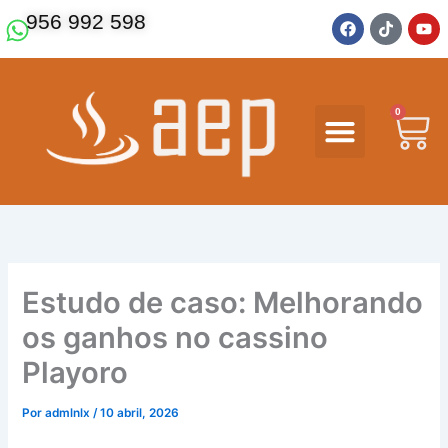
Ir
F
T
Y
956 992 598
a
i
o
al
c
k
u
contenido
e
t
t
b
o
u
o
k
b
o
e
0
Ca
k
Estudo de caso: Melhorando
os ganhos no cassino
Playoro
Por
admlnlx
/
10 abril, 2026