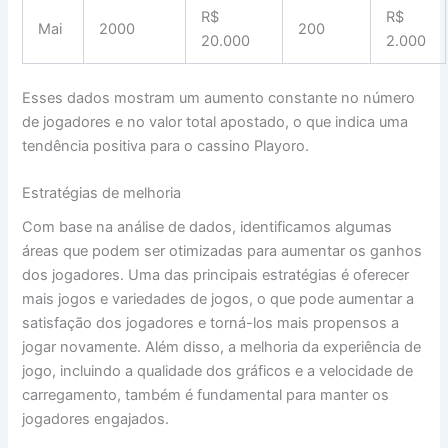
R$
R$
Mai
2000
200
20.000
2.000
Esses dados mostram um aumento constante no número
de jogadores e no valor total apostado, o que indica uma
tendência positiva para o cassino Playoro.
Estratégias de melhoria
Com base na análise de dados, identificamos algumas
áreas que podem ser otimizadas para aumentar os ganhos
dos jogadores. Uma das principais estratégias é oferecer
mais jogos e variedades de jogos, o que pode aumentar a
satisfação dos jogadores e torná-los mais propensos a
jogar novamente. Além disso, a melhoria da experiência de
jogo, incluindo a qualidade dos gráficos e a velocidade de
carregamento, também é fundamental para manter os
jogadores engajados.