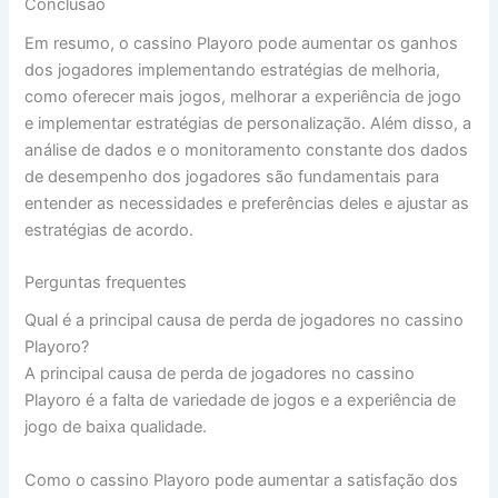
Conclusão
Em resumo, o cassino Playoro pode aumentar os ganhos
dos jogadores implementando estratégias de melhoria,
como oferecer mais jogos, melhorar a experiência de jogo
e implementar estratégias de personalização. Além disso, a
análise de dados e o monitoramento constante dos dados
de desempenho dos jogadores são fundamentais para
entender as necessidades e preferências deles e ajustar as
estratégias de acordo.
Perguntas frequentes
Qual é a principal causa de perda de jogadores no cassino
Playoro?
A principal causa de perda de jogadores no cassino
Playoro é a falta de variedade de jogos e a experiência de
jogo de baixa qualidade.
Como o cassino Playoro pode aumentar a satisfação dos