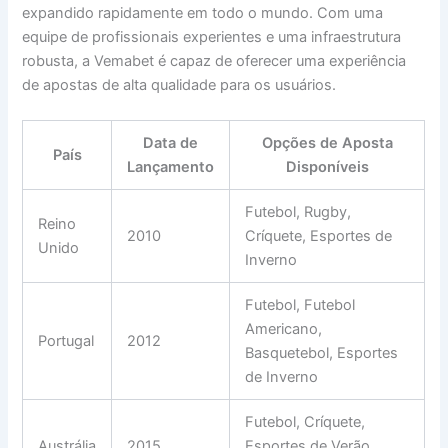
expandido rapidamente em todo o mundo. Com uma
equipe de profissionais experientes e uma infraestrutura
robusta, a Vemabet é capaz de oferecer uma experiência
de apostas de alta qualidade para os usuários.
Data de
Opções de Aposta
País
Lançamento
Disponíveis
Futebol, Rugby,
Reino
2010
Críquete, Esportes de
Unido
Inverno
Futebol, Futebol
Americano,
Portugal
2012
Basquetebol, Esportes
de Inverno
Futebol, Críquete,
Austrália
2015
Esportes de Verão,