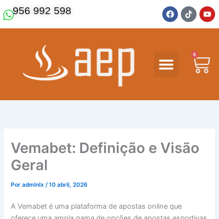
Ir
F
T
Y
956 992 598
a
i
o
al
c
k
u
contenido
e
t
t
b
o
u
o
k
b
o
e
0
Ca
k
Vemabet: Definição e Visão
Geral
Por
admlnlx
/
10 abril, 2026
A Vemabet é uma plataforma de apostas online que
oferece uma ampla gama de opções de apostas esportivas