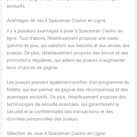
exclusifs.
Avantages de Jeu à Spaceman Casino en Ligne
Il y a plusieurs avantages à jouer à Spaceman Casino en
ligne. Tout d’abord, l’établissement propose une vaste
gamme de jeux, qui satisfont aux besoins et aux envies des
joueurs. De plus, l’établissement propose des bonus et des
promotions régulières, qui aident les joueurs à augmenter
leurs chances de gagner.
Les joueurs peuvent également profiter d’un programme de
fidélité, qui leur permet de gagner des récompenses et des
avantages exclusifs. De plus, l’établissement propose des
technologies de sécurité avancées, qui garantissent la
sécurité et la confidentialité des transactions et des
données personnelles des joueurs.
Sélection de Jeux à Spaceman Casino en Ligne