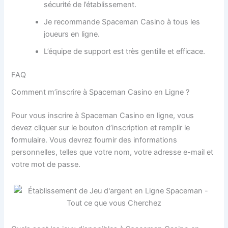
sécurité de l’établissement.
Je recommande Spaceman Casino à tous les
joueurs en ligne.
L’équipe de support est très gentille et efficace.
FAQ
Comment m’inscrire à Spaceman Casino en Ligne ?
Pour vous inscrire à Spaceman Casino en ligne, vous
devez cliquer sur le bouton d’inscription et remplir le
formulaire. Vous devrez fournir des informations
personnelles, telles que votre nom, votre adresse e-mail et
votre mot de passe.