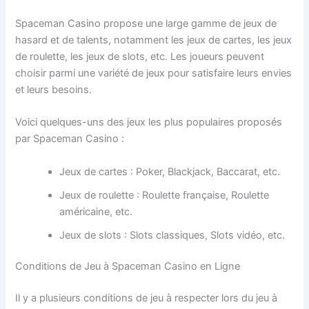
Spaceman Casino propose une large gamme de jeux de
hasard et de talents, notamment les jeux de cartes, les jeux
de roulette, les jeux de slots, etc. Les joueurs peuvent
choisir parmi une variété de jeux pour satisfaire leurs envies
et leurs besoins.
Voici quelques-uns des jeux les plus populaires proposés
par Spaceman Casino :
Jeux de cartes : Poker, Blackjack, Baccarat, etc.
Jeux de roulette : Roulette française, Roulette
américaine, etc.
Jeux de slots : Slots classiques, Slots vidéo, etc.
Conditions de Jeu à Spaceman Casino en Ligne
Il y a plusieurs conditions de jeu à respecter lors du jeu à