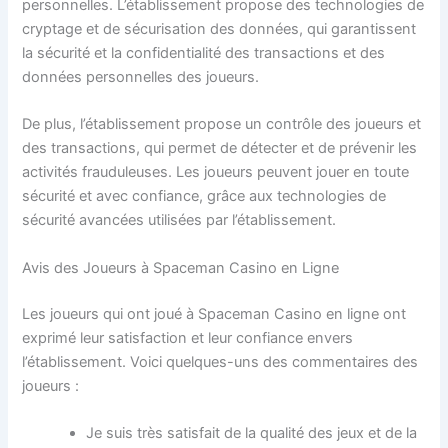
personnelles. L’établissement propose des technologies de
cryptage et de sécurisation des données, qui garantissent
la sécurité et la confidentialité des transactions et des
données personnelles des joueurs.
De plus, l’établissement propose un contrôle des joueurs et
des transactions, qui permet de détecter et de prévenir les
activités frauduleuses. Les joueurs peuvent jouer en toute
sécurité et avec confiance, grâce aux technologies de
sécurité avancées utilisées par l’établissement.
Avis des Joueurs à Spaceman Casino en Ligne
Les joueurs qui ont joué à Spaceman Casino en ligne ont
exprimé leur satisfaction et leur confiance envers
l’établissement. Voici quelques-uns des commentaires des
joueurs :
Je suis très satisfait de la qualité des jeux et de la