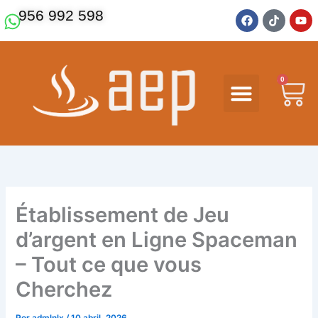
Ir
F
T
Y
956 992 598
a
i
o
al
c
k
u
contenido
e
t
t
b
o
u
o
k
b
o
e
0
Ca
k
Établissement de Jeu
d’argent en Ligne Spaceman
– Tout ce que vous
Cherchez