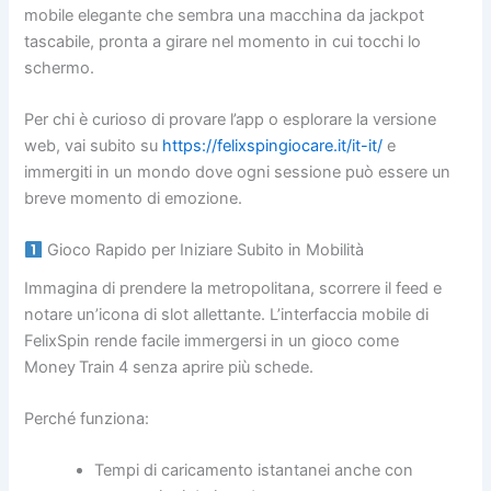
mobile elegante che sembra una macchina da jackpot
tascabile, pronta a girare nel momento in cui tocchi lo
schermo.
Per chi è curioso di provare l’app o esplorare la versione
web, vai subito su
https://felixspingiocare.it/it-it/
e
immergiti in un mondo dove ogni sessione può essere un
breve momento di emozione.
Gioco Rapido per Iniziare Subito in Mobilità
Immagina di prendere la metropolitana, scorrere il feed e
notare un’icona di slot allettante. L’interfaccia mobile di
FelixSpin rende facile immergersi in un gioco come
Money Train 4 senza aprire più schede.
Perché funziona:
Tempi di caricamento istantanei anche con