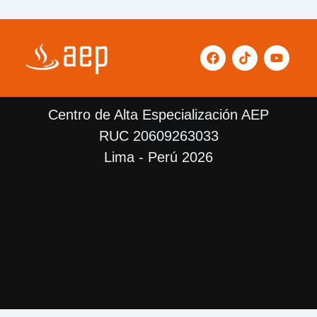
F
T
Y
a
i
o
c
k
u
e
t
t
b
o
u
Centro de Alta Especialización AEP
o
k
b
o
e
RUC 20609263033
k
Lima - Perú 2026