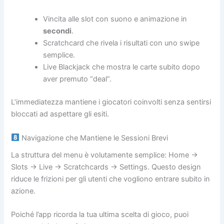
Vincita alle slot con suono e animazione in
secondi
.
Scratchcard che rivela i risultati con uno swipe
semplice.
Live Blackjack che mostra le carte subito dopo
aver premuto “deal”.
L’immediatezza mantiene i giocatori coinvolti senza sentirsi
bloccati ad aspettare gli esiti.
Navigazione che Mantiene le Sessioni Brevi
La struttura del menu è volutamente semplice: Home →
Slots → Live → Scratchcards → Settings. Questo design
riduce le frizioni per gli utenti che vogliono entrare subito in
azione.
Poiché l’app ricorda la tua ultima scelta di gioco, puoi