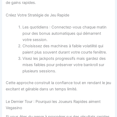
de gains rapides.
Créez Votre Stratégie de Jeu Rapide
Les quotidiens : Connectez-vous chaque matin
pour des bonus automatiques qui démarrent
votre session.
Choisissez des machines à faible volatilité qui
paient plus souvent durant votre courte fenêtre.
Visez les jackpots progressifs mais gardez des
mises faibles pour préserver votre bankroll sur
plusieurs sessions.
Cette approche construit la confiance tout en rendant le jeu
excitant et gérable dans un temps limité.
Le Dernier Tour : Pourquoi les Joueurs Rapides aiment
Vegasino
Si vous êtes du genre à prospérer sur des résultats rapides