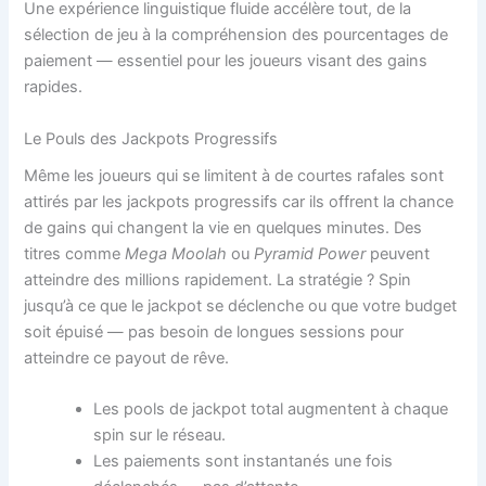
Une expérience linguistique fluide accélère tout, de la
sélection de jeu à la compréhension des pourcentages de
paiement — essentiel pour les joueurs visant des gains
rapides.
Le Pouls des Jackpots Progressifs
Même les joueurs qui se limitent à de courtes rafales sont
attirés par les jackpots progressifs car ils offrent la chance
de gains qui changent la vie en quelques minutes. Des
titres comme
Mega Moolah
ou
Pyramid Power
peuvent
atteindre des millions rapidement. La stratégie ? Spin
jusqu’à ce que le jackpot se déclenche ou que votre budget
soit épuisé — pas besoin de longues sessions pour
atteindre ce payout de rêve.
Les pools de jackpot total augmentent à chaque
spin sur le réseau.
Les paiements sont instantanés une fois