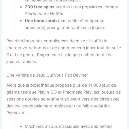
immédiatement après dépôt.
200 free spins
sur des titres populaires comme
Starburst
de
NetEnt
.
Une bonus crab
(une petite récompense
amusante) pour garder l’ambiance légère.
Pas de démarches compliquées de mise : il suffit de
charger votre bonus et de commencer à jouer tout de suite.
C’est ce genre d’expérience fluide que recherchent les
joueurs rapides.
Une Variété de Jeux Qui Vous Fait Deviner
Alors que la bibliothèque propose plus de 11 000 jeux de
géants tels que Play’n GO et Pragmatic Play, les joueurs de
sessions courtes se tournent souvent vers des titres avec
des cycles de paiement rapides et une faible volatilité.
Pensez à :
Machines à sous classiques avec des petites