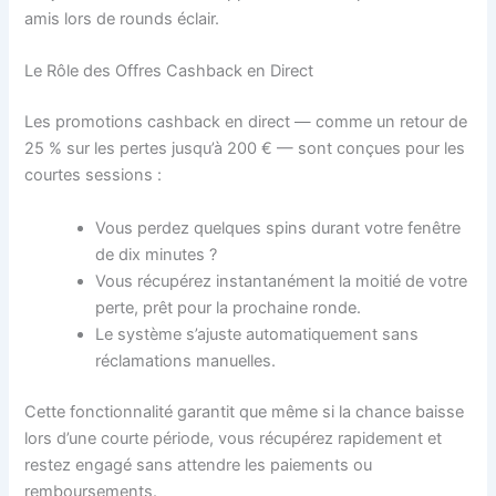
amis lors de rounds éclair.
Le Rôle des Offres Cashback en Direct
Les promotions cashback en direct — comme un retour de
25 % sur les pertes jusqu’à 200 € — sont conçues pour les
courtes sessions :
Vous perdez quelques spins durant votre fenêtre
de dix minutes ?
Vous récupérez instantanément la moitié de votre
perte, prêt pour la prochaine ronde.
Le système s’ajuste automatiquement sans
réclamations manuelles.
Cette fonctionnalité garantit que même si la chance baisse
lors d’une courte période, vous récupérez rapidement et
restez engagé sans attendre les paiements ou
remboursements.