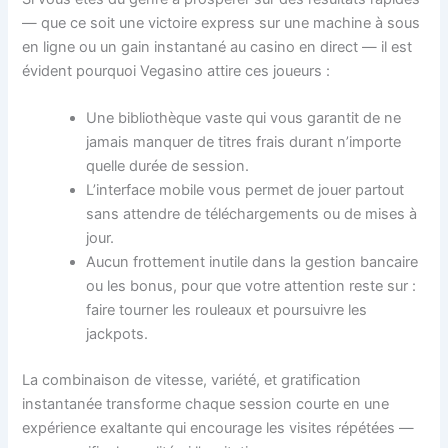
— que ce soit une victoire express sur une machine à sous
en ligne ou un gain instantané au casino en direct — il est
évident pourquoi Vegasino attire ces joueurs :
Une bibliothèque vaste qui vous garantit de ne
jamais manquer de titres frais durant n’importe
quelle durée de session.
L’interface mobile vous permet de jouer partout
sans attendre de téléchargements ou de mises à
jour.
Aucun frottement inutile dans la gestion bancaire
ou les bonus, pour que votre attention reste sur :
faire tourner les rouleaux et poursuivre les
jackpots.
La combinaison de vitesse, variété, et gratification
instantanée transforme chaque session courte en une
expérience exaltante qui encourage les visites répétées —