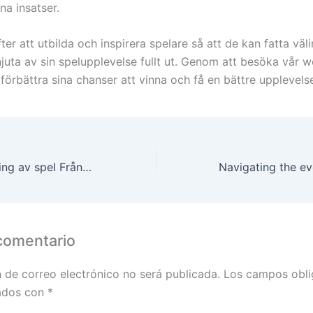
na insatser.
fter att utbilda och inspirera spelare så att de kan fatta vä
njuta av sin spelupplevelse fullt ut. Genom att besöka vår 
förbättra sina chanser att vinna och få en bättre upplevelse
Historisk utveckling av spel Från antikens hasardspel till dagens onlinekasino
comentario
n de correo electrónico no será publicada.
Los campos obli
ados con
*