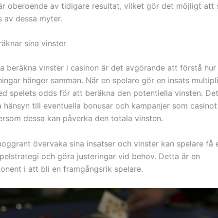
 är oberoende av tidigare resultat, vilket gör det möjligt att
s av dessa myter.
äknar sina vinster
a beräkna vinster i casinon är det avgörande att förstå hur
ningar hänger samman. När en spelare gör en insats multipl
d spelets odds för att beräkna den potentiella vinsten. De
 ta hänsyn till eventuella bonusar och kampanjer som casinot
tersom dessa kan påverka den totala vinsten.
oggrant övervaka sina insatser och vinster kan spelare få 
spelstrategi och göra justeringar vid behov. Detta är en
nent i att bli en framgångsrik spelare.