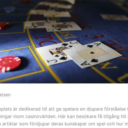
atsen
lats är dedikerad till att ge spelare en djupare förståelse
ningar inom casinovärlden. Här kan besökare få tillgång til
h artiklar som fördjupar deras kunskaper om spel och hur 