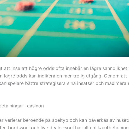
gt att inse att högre odds ofta innebär en lägre sannolikhet 
n lägre odds kan indikera en mer trolig utgång. Genom att l
kan spelare bättre strategisera sina insatser och maximera 
betalningar i casinon
ar varierar beroende på speltyp och kan påverkas av husets
r, bordsspel och live dealer-spel har alla olika utbetalning