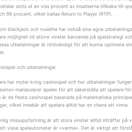
betalar slots ut en viss procent av insatserna tillbaka till sp
h 98 procent, vilket kallas Return to Player (RTP).
om blackjack och roulette har också sina egna utbetalning
re möjlighet till större vinster beroende på spelstrategi och
dessa utbetalningar är nödvändigt för att kunna optimera si
er.
nospel och utbetalningar
re har myter kring casinospel och hur utbetalningar fungera
asinon manipulerar spelen för att säkerställa att spelare förl
n är de flesta casinospel baserade på matematiska principe
ar, vilket innebär att spelare alltid har en chans att vinna.
lig missuppfattning är att stora vinster alltid inträffar på v
att vissa spelautomater är «varma». Det är viktigt att förstå