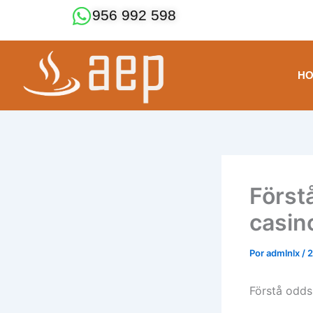
Ir
956 992 598
al
contenido
H
Först
casin
Por
admlnlx
/
2
Förstå odds