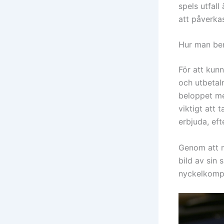
spels utfall
att påverka
Hur man ber
För att kunn
och utbetal
beloppet me
viktigt att
erbjuda, ef
Genom att n
bild av sin 
nyckelkompo