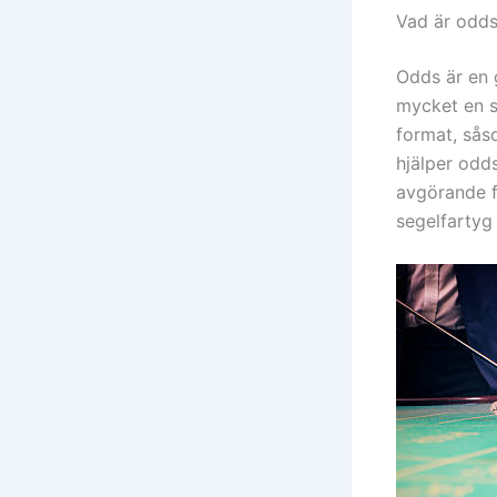
Vad är odds
Odds är en 
mycket en sp
format, sås
hjälper odds
avgörande f
segelfartyg