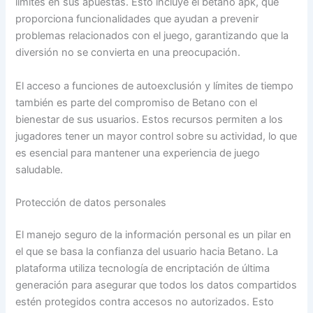
límites en sus apuestas. Esto incluye el betano apk, que
proporciona funcionalidades que ayudan a prevenir
problemas relacionados con el juego, garantizando que la
diversión no se convierta en una preocupación.
El acceso a funciones de autoexclusión y límites de tiempo
también es parte del compromiso de Betano con el
bienestar de sus usuarios. Estos recursos permiten a los
jugadores tener un mayor control sobre su actividad, lo que
es esencial para mantener una experiencia de juego
saludable.
Protección de datos personales
El manejo seguro de la información personal es un pilar en
el que se basa la confianza del usuario hacia Betano. La
plataforma utiliza tecnología de encriptación de última
generación para asegurar que todos los datos compartidos
estén protegidos contra accesos no autorizados. Esto