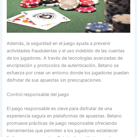
Además, la seguridad en el juego ayuda a prevenir
actividades fraudulentas y el uso indebido de las cuentas
de los jugadores. A través de tecnologías avanzadas de
encriptación y protocolos de autenticación, Betano se
esfuerza por crear un entorno donde los jugadores puedan
disfrutar de sus apuestas sin preocupaciones.
Control responsable del juego
El juego responsable es clave para disfrutar de una
experiencia segura en plataformas de apuestas. Betano
promueve prácticas de juego responsable ofreciendo
herramientas que permiten a los jugadores establecer