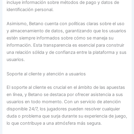
incluye información sobre métodos de pago y datos de
identificación personal.
Asimismo, Betano cuenta con políticas claras sobre el uso
y almacenamiento de datos, garantizando que los usuarios
estén siempre informados sobre cómo se maneja su
información. Esta transparencia es esencial para construir
una relación sólida y de confianza entre la plataforma y sus
usuarios.
Soporte al cliente y atención a usuarios
El soporte al cliente es crucial en el ámbito de las apuestas
en línea, y Betano se destaca por ofrecer asistencia a sus
usuarios en todo momento. Con un servicio de atención
disponible 24/7, los jugadores pueden resolver cualquier
duda o problema que surja durante su experiencia de juego,
lo que contribuye a una atmósfera más segura.