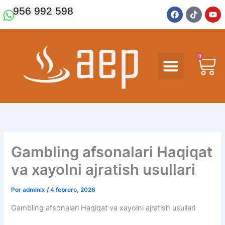
Ir
F
T
Y
956 992 598
a
i
o
al
c
k
u
contenido
e
t
t
b
o
u
o
k
b
o
e
0
Ca
k
Gambling afsonalari Haqiqat
va xayolni ajratish usullari
Por
admlnlx
/
4 febrero, 2026
Gambling afsonalari Haqiqat va xayolni ajratish usullari