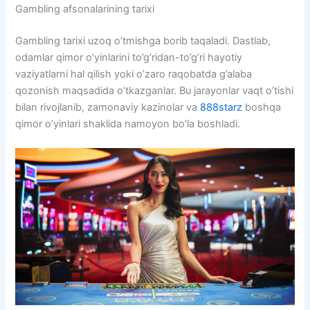
Gambling afsonalarining tarixi
Gambling tarixi uzoq o’tmishga borib taqaladi. Dastlab,
odamlar qimor o’yinlarini to’g’ridan-to’g’ri hayotiy
vaziyatlarni hal qilish yoki o’zaro raqobatda g’alaba
qozonish maqsadida o’tkazganlar. Bu jarayonlar vaqt o’tishi
bilan rivojlanib, zamonaviy kazinolar va
888starz
boshqa
qimor o’yinlari shaklida namoyon bo’la boshladi.