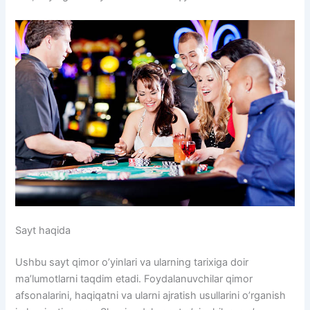
Sayt haqida
Ushbu sayt qimor o’yinlari va ularning tarixiga doir
ma’lumotlarni taqdim etadi. Foydalanuvchilar qimor
afsonalarini, haqiqatni va ularni ajratish usullarini o’rganish