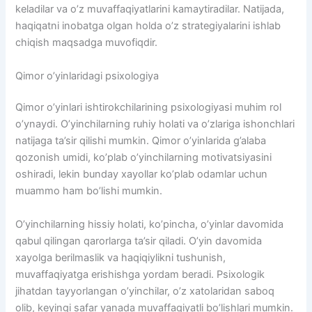
keladilar va o’z muvaffaqiyatlarini kamaytiradilar. Natijada,
haqiqatni inobatga olgan holda o’z strategiyalarini ishlab
chiqish maqsadga muvofiqdir.
Qimor o’yinlaridagi psixologiya
Qimor o’yinlari ishtirokchilarining psixologiyasi muhim rol
o’ynaydi. O’yinchilarning ruhiy holati va o’zlariga ishonchlari
natijaga ta’sir qilishi mumkin. Qimor o’yinlarida g’alaba
qozonish umidi, ko’plab o’yinchilarning motivatsiyasini
oshiradi, lekin bunday xayollar ko’plab odamlar uchun
muammo ham bo’lishi mumkin.
O’yinchilarning hissiy holati, ko’pincha, o’yinlar davomida
qabul qilingan qarorlarga ta’sir qiladi. O’yin davomida
xayolga berilmaslik va haqiqiylikni tushunish,
muvaffaqiyatga erishishga yordam beradi. Psixologik
jihatdan tayyorlangan o’yinchilar, o’z xatolaridan saboq
olib, keyingi safar yanada muvaffaqiyatli bo’lishlari mumkin.