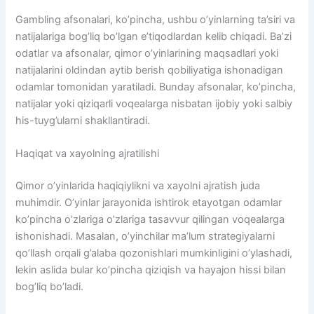
Gambling afsonalari, ko’pincha, ushbu o’yinlarning ta’siri va
natijalariga bog’liq bo’lgan e’tiqodlardan kelib chiqadi. Ba’zi
odatlar va afsonalar, qimor o’yinlarining maqsadlari yoki
natijalarini oldindan aytib berish qobiliyatiga ishonadigan
odamlar tomonidan yaratiladi. Bunday afsonalar, ko’pincha,
natijalar yoki qiziqarli voqealarga nisbatan ijobiy yoki salbiy
his-tuyg’ularni shakllantiradi.
Haqiqat va xayolning ajratilishi
Qimor o’yinlarida haqiqiylikni va xayolni ajratish juda
muhimdir. O’yinlar jarayonida ishtirok etayotgan odamlar
ko’pincha o’zlariga o’zlariga tasavvur qilingan voqealarga
ishonishadi. Masalan, o’yinchilar ma’lum strategiyalarni
qo’llash orqali g’alaba qozonishlari mumkinligini o’ylashadi,
lekin aslida bular ko’pincha qiziqish va hayajon hissi bilan
bog’liq bo’ladi.