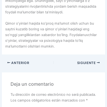
imkoniyatiga ega. Shuningdek, sayt o’yinchilarga o’z
strategiyalarini rivojlantirishda yordam berish maqsadida
foydali ma’lumotlar bilan ta’minlaydi.
Qimor o’yinlari haqida ko’proq ma’lumot olish uchun bu
saytni kuzatib boring va qimor o’yinlari haqidagi eng
so’nggi yangiliklardan xabardor bo’ling. Foydalanuvchilar
o’yinlar, strategiyalar va psixologiya haqida to’liq
ma’lumotlarni olishlari mumkin.
ANTERIOR
SIGUIENTE
Deja un comentario
Tu dirección de correo electrónico no será publicada.
Los campos obligatorios están marcados con
*