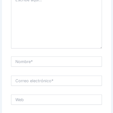
aquí...
Nombre*
Correo
electrónico*
Web