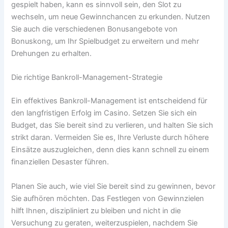
gespielt haben, kann es sinnvoll sein, den Slot zu
wechseln, um neue Gewinnchancen zu erkunden. Nutzen
Sie auch die verschiedenen Bonusangebote von
Bonuskong, um Ihr Spielbudget zu erweitern und mehr
Drehungen zu erhalten.
Die richtige Bankroll-Management-Strategie
Ein effektives Bankroll-Management ist entscheidend für
den langfristigen Erfolg im Casino. Setzen Sie sich ein
Budget, das Sie bereit sind zu verlieren, und halten Sie sich
strikt daran. Vermeiden Sie es, Ihre Verluste durch höhere
Einsätze auszugleichen, denn dies kann schnell zu einem
finanziellen Desaster führen.
Planen Sie auch, wie viel Sie bereit sind zu gewinnen, bevor
Sie aufhören möchten. Das Festlegen von Gewinnzielen
hilft Ihnen, diszipliniert zu bleiben und nicht in die
Versuchung zu geraten, weiterzuspielen, nachdem Sie