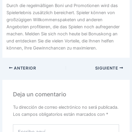
Durch die regelmäßigen Boni und Promotionen wird das
Spielerlebnis zusätzlich bereichert. Spieler können von
großzügigen Willkommenspaketen und anderen
Angeboten profitieren, die das Spielen noch aufregender
machen. Melden Sie sich noch heute bei Bonuskong an
und entdecken Sie die vielen Vorteile, die Ihnen helfen
können, Ihre Gewinnchancen zu maximieren.
ANTERIOR
SIGUIENTE
Deja un comentario
Tu dirección de correo electrónico no será publicada.
Los campos obligatorios están marcados con
*
Escribe