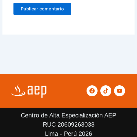
F
T
Y
a
i
o
c
k
u
e
t
t
b
o
u
Centro de Alta Especialización AEP
o
k
b
o
e
RUC 20609263033
k
Lima - Perú 2026