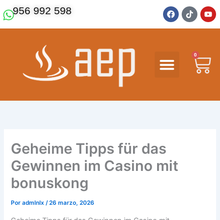
Ir
F
T
Y
956 992 598
a
i
o
al
c
k
u
contenido
e
t
t
b
o
u
o
k
b
o
e
0
Ca
k
Geheime Tipps für das
Gewinnen im Casino mit
bonuskong
Por
admlnlx
/
26 marzo, 2026