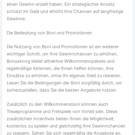
einen Gewinn erzielt haben. Ein strategischer Ansatz
schützt Ihr Geld und erhöht Ihre Chancen auf langfristige
Gewinne.
Die Bedeutung von Boni und Promotionen
Die Nutzung von Boni und Promotionen ist ein weiterer
wichtiger Schritt, um Ihre Gewinnchancen zu erhöhen.
Bonuskong bietet attraktive Willkommenspakete und
regelmäßige Aktionen, die Ihnen helfen können, Ihre
Einsätze zu erhöhen, ohne Ihr eigenes Geld zu riskieren.
Lesen Sie die Bedingungen der Boni sorgfältig durch, um
sicherzustellen, dass Sie die besten Angebote nutzen.
Zusätzlich zu den Willkommensboni können auch
Treueprogramme und Freispiele von Vorteil sein. Diese
zusätzlichen Incentives bieten Ihnen die Möglichkeit,
kostenlos zu spielen und gleichzeitig Ihre Gewinnchancen
zu steigern. Sehen Sie sich regelmäßig die Angebote an,