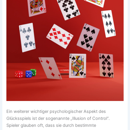
Ein weiterer wichtiger psychologischer Aspekt des
Glücksspiels ist der sogenannte „Illusion of Control“.
Spieler glauben oft, dass sie durch bestimmte