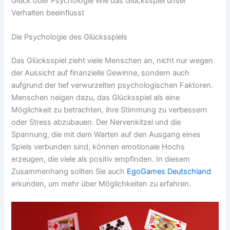
Glück oder Psychologie Wie das Glücksspiel unser
Verhalten beeinflusst
Die Psychologie des Glücksspiels
Das Glücksspiel zieht viele Menschen an, nicht nur wegen
der Aussicht auf finanzielle Gewinne, sondern auch
aufgrund der tief verwurzelten psychologischen Faktoren.
Menschen neigen dazu, das Glücksspiel als eine
Möglichkeit zu betrachten, ihre Stimmung zu verbessern
oder Stress abzubauen. Der Nervenkitzel und die
Spannung, die mit dem Warten auf den Ausgang eines
Spiels verbunden sind, können emotionale Hochs
erzeugen, die viele als positiv empfinden. In diesem
Zusammenhang sollten Sie auch
EgoGames Deutschland
erkunden, um mehr über Möglichkeiten zu erfahren.