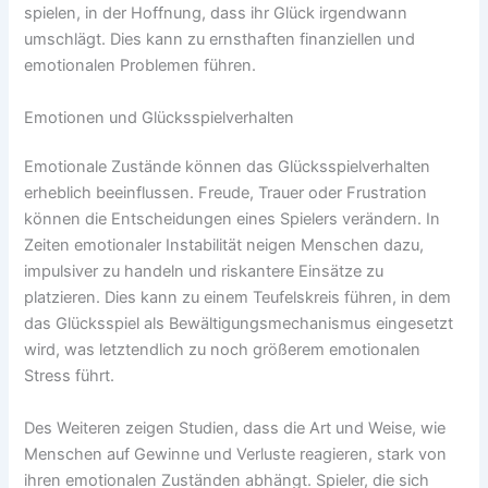
spielen, in der Hoffnung, dass ihr Glück irgendwann
umschlägt. Dies kann zu ernsthaften finanziellen und
emotionalen Problemen führen.
Emotionen und Glücksspielverhalten
Emotionale Zustände können das Glücksspielverhalten
erheblich beeinflussen. Freude, Trauer oder Frustration
können die Entscheidungen eines Spielers verändern. In
Zeiten emotionaler Instabilität neigen Menschen dazu,
impulsiver zu handeln und riskantere Einsätze zu
platzieren. Dies kann zu einem Teufelskreis führen, in dem
das Glücksspiel als Bewältigungsmechanismus eingesetzt
wird, was letztendlich zu noch größerem emotionalen
Stress führt.
Des Weiteren zeigen Studien, dass die Art und Weise, wie
Menschen auf Gewinne und Verluste reagieren, stark von
ihren emotionalen Zuständen abhängt. Spieler, die sich