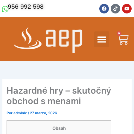
Ir
F
T
Y
956 992 598
a
i
o
al
c
k
u
contenido
e
t
t
b
o
u
o
k
b
o
e
0
Ca
k
Hazardné hry – skutočný
obchod s menami
Por
admlnlx
/
27 marzo, 2026
Obsah