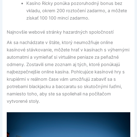
Kasíno Ricky ponúka pozoruhodný bonus bez
vkladu, okrem 200 roztočení zadarmo, a môžete
získať 100 100 mincí zadarmo.
Najnovšie webové stránky hazardných spoločností
Ak sa nachádzate v štáte, ktorý neumožňuje online
kasínové stávkovanie, môžete hrať v kasínach s výhernými
automatmi a vymieňať si virtuálne peniaze za peňažné
odmeny. Zostavili sme zoznam aj tých, ktoré ponúkajú
najbezpečnejšie online kasína. Pohlcujúce kasínové hry s
krupiérmi v reálnom čase vám umožňujú zabaviť sa s
potrebami blackjacku a baccaratu so skutočnými ľuďmi,
namiesto toho, aby ste sa spoliehali na počítačom
vytvorené stoly.