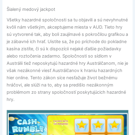
Šialený medový jackpot
Všetky hazardné spoločnosti sa tu objavili a sú nevyhnutné
kvôli nám všetkým, akceptujeme miesta v AUD. Tieto hry
sú vytvorené tak, aby boli zaujímavé s pokročilou grafikou a
je zábavné ich hrať. Uistite sa, že po príchode do pokladne
kasína zistíte, či sú k dispozícii nejaké ďalšie požiadavky
alebo roztočenia zadarmo. Spoločnosti so sídlom v
Austrálii tiež neposkytujú hazardné hry Austrálčanom, nie je
však nezákonné viesť Austrálčanov k hraniu hazardných
hier online. Tento zákon síce nesťažuje život bežnému
hráčovi, ale slúži na to, aby sa predišlo nezákonným
problémom zo strany spoločností poskytujúcich hazardné
hry.