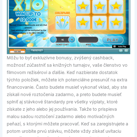
Môžu to byť exkluzívne bonusy, zvýšený cashback,
možnosť zúčastniť sa knižných turnajov, vaše členstvo vo
filmovom režisérovi a ďalšie. Keď nazbierate dostatok
týchto položiek, môžete ich potenciálne presunúť na extra
financovanie. Často budete musieť vykonať vklad, aby ste
získali nové roztočenia zadarmo, a preto budete musieť
splniť aj stávkové štandardy pre všetky výplaty, ktoré
získate z jeho alebo jej používania. Takže to prispieva
malou sadou roztočení zadarmo alebo motivačných
peňazí, s ktorými môžete pracovať. Keď sa zaregistrujete a
potom urobíte prvú stávku, môžete vždy získať uvítaciu