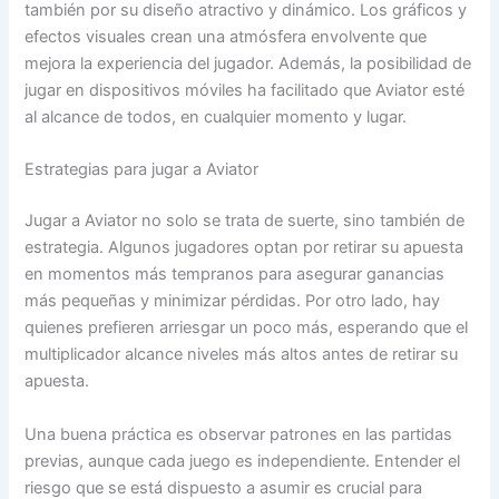
también por su diseño atractivo y dinámico. Los gráficos y
efectos visuales crean una atmósfera envolvente que
mejora la experiencia del jugador. Además, la posibilidad de
jugar en dispositivos móviles ha facilitado que Aviator esté
al alcance de todos, en cualquier momento y lugar.
Estrategias para jugar a Aviator
Jugar a Aviator no solo se trata de suerte, sino también de
estrategia. Algunos jugadores optan por retirar su apuesta
en momentos más tempranos para asegurar ganancias
más pequeñas y minimizar pérdidas. Por otro lado, hay
quienes prefieren arriesgar un poco más, esperando que el
multiplicador alcance niveles más altos antes de retirar su
apuesta.
Una buena práctica es observar patrones en las partidas
previas, aunque cada juego es independiente. Entender el
riesgo que se está dispuesto a asumir es crucial para