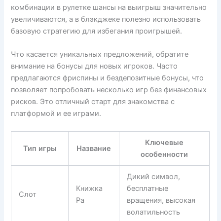
комбинации в рулетке шансы на выигрыш значительно
увеличиваются, а в блэкджеке полезно использовать
базовую стратегию для избегания проигрышей.
Что касается уникальных предложений, обратите
внимание на бонусы для новых игроков. Часто
предлагаются фриспины и бездепозитные бонусы, что
позволяет попробовать несколько игр без финансовых
рисков. Это отличный старт для знакомства с
платформой и ее играми.
Ключевые
Тип игры
Название
особенности
Дикий символ,
Книжка
бесплатные
Слот
Ра
вращения, высокая
волатильность