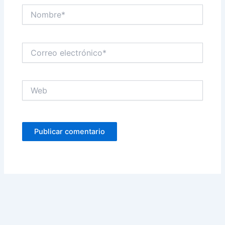
Nombre*
Correo
electrónico*
Web