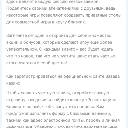
здесь делают каждую сессию незабываемой.
Поделитесь своими впечатлениями с друзьями, ведь
некоторые игры позволяют создавать приватные столы
для совместной игры в кругу близких.
Загляните сегодня и откройте для себя множество
акций и бонусов, которые сделают игру еще более
увлекательной. С каждым визитом вас будет ждать
что-то новое, так что не упустите шанс стать частью
этого азартного сообщества!
Как зарегистрироваться на официальном сайте Вавада
казино
Чтобы создать учетную запись, откройте главную
страницу заведения и найдите кнопку «Регистрация».
Кликните по ней, чтобы запустить процесс. Вам
предложат заполнить форму с базовыми данными,
такими как адрес электронной почты, пароль и личная
информация. Убедитесь, что вводите действительные