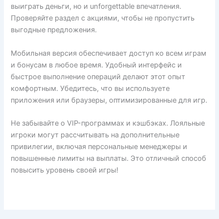
выиграть деньги, но и unforgettable впечатления.
Проверяйте раздел с акциями, чтобы не пропустить
выгодные предложения.
Мобильная версия обеспечивает доступ ко всем играм
и бонусам в любое время. Удобный интерфейс и
быстрое выполнение операций делают этот опыт
комфортным. Убедитесь, что вы используете
приложения или браузеры, оптимизированные для игр.
Не забывайте о VIP-программах и кэшбэках. Лояльные
игроки могут рассчитывать на дополнительные
привилегии, включая персональные менеджеры и
повышенные лимиты на выплаты. Это отличный способ
повысить уровень своей игры!