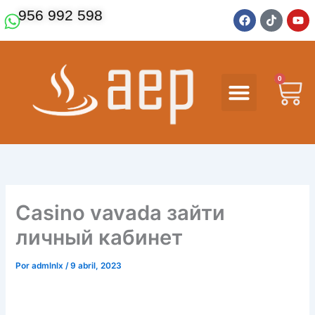
Ir
F
T
Y
956 992 598
a
i
o
al
c
k
u
contenido
e
t
t
b
o
u
o
k
b
o
e
0
Ca
k
Casino vavada зайти
личный кабинет
Por
admlnlx
/
9 abril, 2023