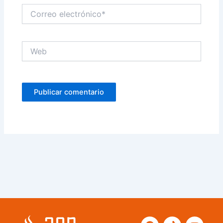
Correo
electrónico*
Web
F
T
Y