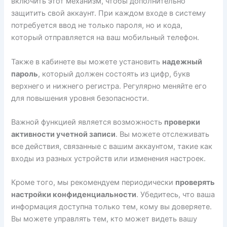
включить этот механизм, чтобы дополнительно
защитить свой аккаунт. При каждом входе в систему
потребуется ввод не только пароля, но и кода,
который отправляется на ваш мобильный телефон.
Также в кабинете вы можете установить
надежный
пароль
, который должен состоять из цифр, букв
верхнего и нижнего регистра. Регулярно меняйте его
для повышения уровня безопасности.
Важной функцией является возможность
проверки
активности учетной записи
. Вы можете отслеживать
все действия, связанные с вашим аккаунтом, такие как
входы из разных устройств или изменения настроек.
Кроме того, мы рекомендуем периодически
проверять
настройки конфиденциальности
. Убедитесь, что ваша
информация доступна только тем, кому вы доверяете.
Вы можете управлять тем, кто может видеть вашу