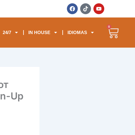
F
T
Y
a
i
o
c
k
u
e
t
t
b
o
u
0
Cart
o
k
b
24/7
IN HOUSE
IDIOMAS
o
e
k
от
in-Up