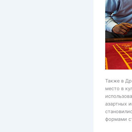
Также в Др
место в кул
использова
азартных и
становилис
формами ст