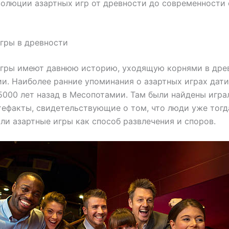
олюции азартных игр от древности до современности 
гры в древности
игры имеют давнюю историю, уходящую корнями в дре
и. Наиболее ранние упоминания о азартных играх дат
5000 лет назад в Месопотамии. Там были найдены игра
тефакты, свидетельствующие о том, что люди уже тогд
ли азартные игры как способ развлечения и споров.