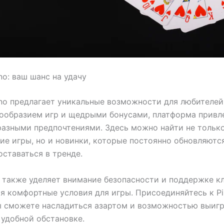
no: ваш шанс на удачу
ino предлагает уникальные возможности для любителей
нообразием игр и щедрыми бонусами, платформа привл
разными предпочтениями. Здесь можно найти не тольк
ие игры, но и новинки, которые постоянно обновляются
оставаться в тренде.
также уделяет внимание безопасности и поддержке кл
я комфортные условия для игры. Присоединяйтесь к P
вы сможете насладиться азартом и возможностью выигр
 удобной обстановке.