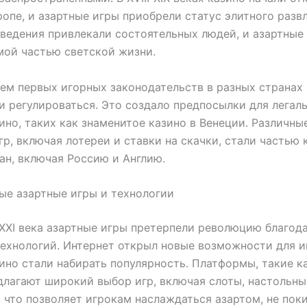
ропе, и азартные игры приобрели статус элитного разв
ведения привлекали состоятельных людей, и азартные
ой частью светской жизни.
ем первых игорных законодательств в разных странах
и регулироваться. Это создало предпосылки для легал
ино, таких как знаменитое казино в Венеции. Различн
гр, включая лотереи и ставки на скачки, стали частью 
ан, включая Россию и Англию.
е азартные игры и технологии
XXI века азартные игры претерпели революцию благод
ехнологий. Интернет открыл новые возможности для и
ино стали набирать популярность. Платформы, такие ка
едлагают широкий выбор игр, включая слоты, настольны
о, что позволяет игрокам наслаждаться азартом, не пок