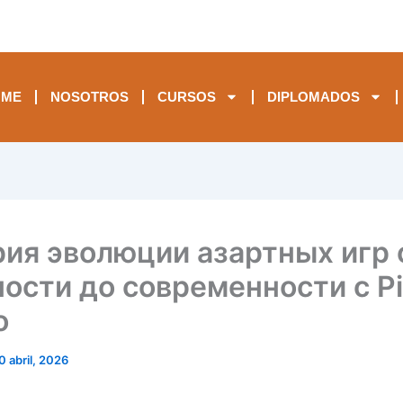
OME
NOSOTROS
CURSOS
DIPLOMADOS
ия эволюции азартных игр 
ости до современности с P
o
0 abril, 2026