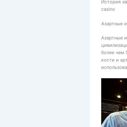
История эв
casino
Азартные и
Азартные 
цивилизаци
более чем 
кости и ар
использова