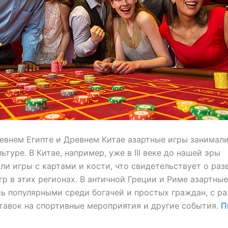
евнем Египте и Древнем Китае азартные игры занимал
ьтуре. В Китае, например, уже в III веке до нашей эры
ли игры с картами и кости, что свидетельствует о раз
гр в этих регионах. В античной Греции и Риме азартны
ь популярными среди богачей и простых граждан, с р
авок на спортивные мероприятия и другие события.
П