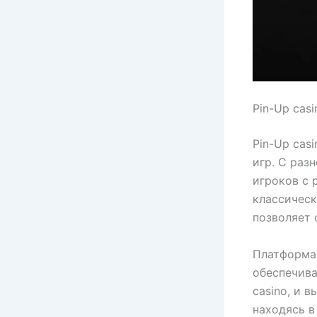
Pin-Up casi
Pin-Up cas
игр. С раз
игроков с 
классическ
позволяет 
Платформа 
обеспечива
casino, и 
находясь в