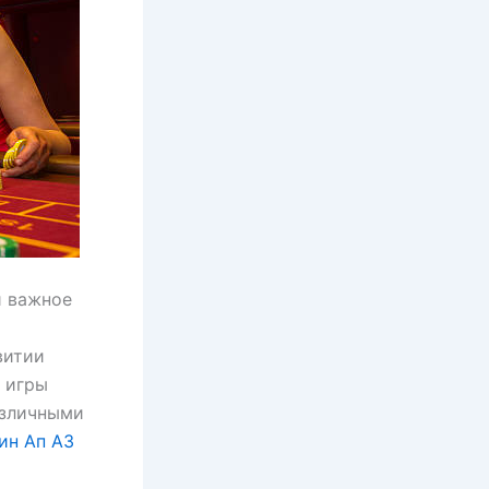
и важное
витии
е игры
азличными
ин Ап АЗ