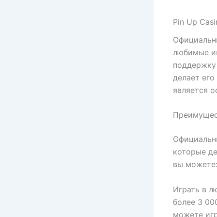
Pin Up Cas
Официальны
любимые иг
поддержку 
делает его
является 
Преимущест
Официальны
которые де
вы можете
Играть в л
более 3 00
можете игр