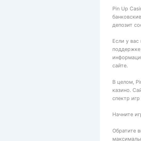
Pin Up Cas
банковские
депозит со
Если у вас
поддержке 
информаци
сайте.
В целом, P
казино. Са
спектр игр
Начните иг
Обратите в
максимальн