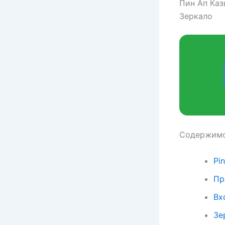
Пин Ап Каз
Зеркало
Содержим
Pi
Пр
Вх
Зе