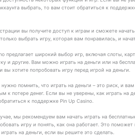
аккаунта выбрать, то вам стоит обратиться к поддержк
страции вы получите доступ к играм и сможете начать
только выбрать игру, которая вам понравилась, и начат
ino предлагает широкий выбор игр, включая слоты, кар
тку и другие. Вам можно играть на деньги или на беспл
ли вы хотите попробовать игру перед игрой на деньги.
 нужно помнить, что играть на деньги – это риск, и ва
ым к потере денег. Если вы не уверены, как играть на д
обратиться к поддержке Pin Up Casino.
учае, мы рекомендуем вам начать играть на бесплатные
обовать игру и понять, как она работает. Это поможет
 играть на деньги, если вы решите это сделать.