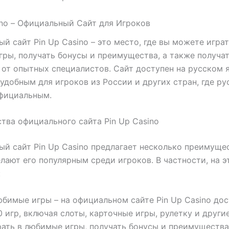
ino – Официальный Сайт для Игроков
й сайт Pin Up Casino – это место, где вы можете играт
ры, получать бонусы и преимущества, а также получа
от опытных специалистов. Сайт доступен на русском я
 удобным для игроков из России и других стран, где ру
официальным.
ва официального сайта Pin Up Casino
й сайт Pin Up Casino предлагает несколько преимущес
лают его популярным среди игроков. В частности, на э
:
юбимые игры – на официальном сайте Pin Up Casino до
0 игр, включая слоты, карточные игры, рулетку и други
ать в любимые игры, получать бонусы и преимущества