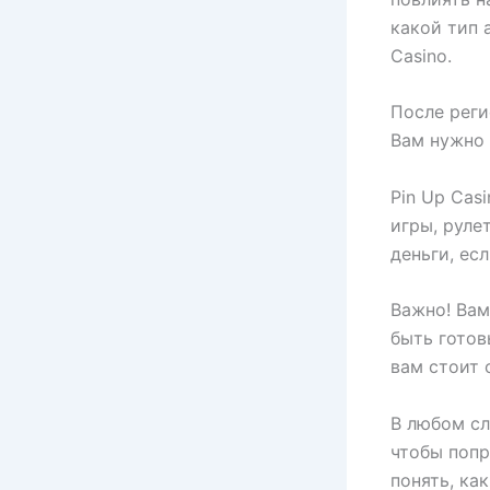
какой тип 
Casino.
После реги
Вам нужно 
Pin Up Cas
игры, руле
деньги, ес
Важно! Вам
быть готов
вам стоит 
В любом сл
чтобы попр
понять, как