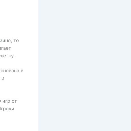
зино, то
агает
летку.
основана в
 и
 игр от
Игроки