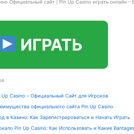
ино Официальный сайт | Pin Up Casino играть онлайн – 
ИГРАТЬ
ое
n Up Casino – Официальный Сайт для Игроков
еимущества официального сайта Pin Up Casino
од в Казино: Как Зарегистрироваться и Начать Играть
ркало Pin Up Casino: Как Использовать и Какие Вantage