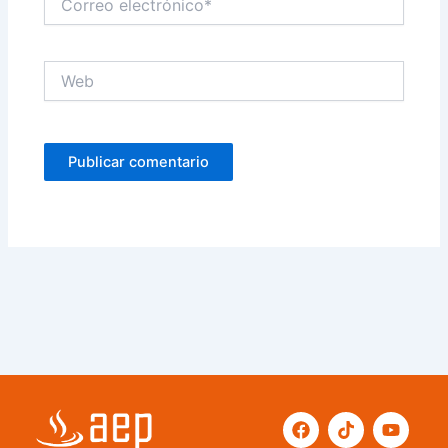
electrónico*
Web
F
T
Y
a
i
o