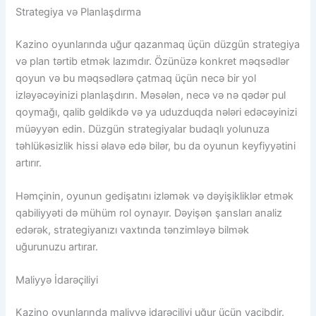
Strategiya və Planlaşdırma
Kazino oyunlarında uğur qazanmaq üçün düzgün strategiya
və plan tərtib etmək lazımdır. Özünüzə konkret məqsədlər
qoyun və bu məqsədlərə çatmaq üçün necə bir yol
izləyəcəyinizi planlaşdırın. Məsələn, necə və nə qədər pul
qoymağı, qalib gəldikdə və ya uduzduqda nələri edəcəyinizi
müəyyən edin. Düzgün strategiyalar budaqlı yolunuza
təhlükəsizlik hissi əlavə edə bilər, bu da oyunun keyfiyyətini
artırır.
Həmçinin, oyunun gedişatını izləmək və dəyişikliklər etmək
qabiliyyəti də mühüm rol oynayır. Dəyişən şansları analiz
edərək, strategiyanızı vaxtında tənzimləyə bilmək
uğurunuzu artırar.
Maliyyə İdarəçiliyi
Kazino oyunlarında maliyyə idarəçiliyi uğur üçün vacibdir.