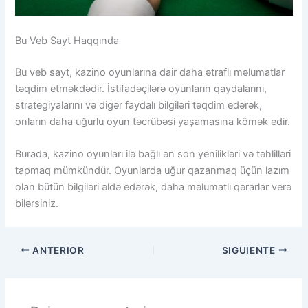
Bu Veb Sayt Haqqında
Bu veb sayt, kazino oyunlarına dair daha ətraflı məlumatlar
təqdim etməkdədir. İstifadəçilərə oyunların qaydalarını,
strategiyalarını və digər faydalı bilgiləri təqdim edərək,
onların daha uğurlu oyun təcrübəsi yaşamasına kömək edir.
Burada, kazino oyunları ilə bağlı ən son yenilikləri və təhlilləri
tapmaq mümkündür. Oyunlarda uğur qazanmaq üçün lazım
olan bütün bilgiləri əldə edərək, daha məlumatlı qərarlar verə
bilərsiniz.
ANTERIOR
SIGUIENTE