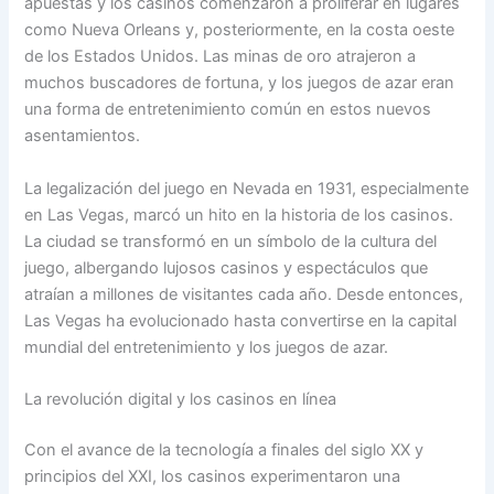
apuestas y los casinos comenzaron a proliferar en lugares
como Nueva Orleans y, posteriormente, en la costa oeste
de los Estados Unidos. Las minas de oro atrajeron a
muchos buscadores de fortuna, y los juegos de azar eran
una forma de entretenimiento común en estos nuevos
asentamientos.
La legalización del juego en Nevada en 1931, especialmente
en Las Vegas, marcó un hito en la historia de los casinos.
La ciudad se transformó en un símbolo de la cultura del
juego, albergando lujosos casinos y espectáculos que
atraían a millones de visitantes cada año. Desde entonces,
Las Vegas ha evolucionado hasta convertirse en la capital
mundial del entretenimiento y los juegos de azar.
La revolución digital y los casinos en línea
Con el avance de la tecnología a finales del siglo XX y
principios del XXI, los casinos experimentaron una