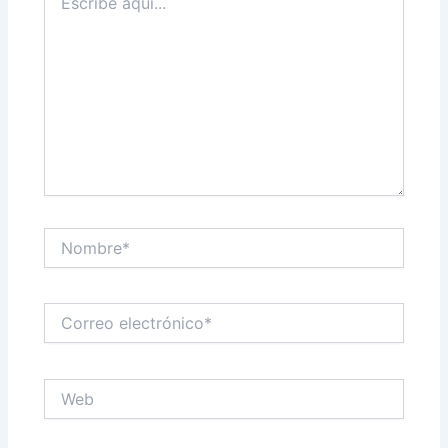
aquí...
Nombre*
Correo
electrónico*
Web