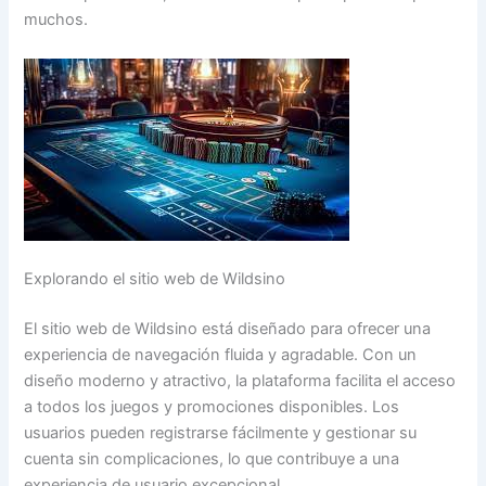
muchos.
Explorando el sitio web de Wildsino
El sitio web de Wildsino está diseñado para ofrecer una
experiencia de navegación fluida y agradable. Con un
diseño moderno y atractivo, la plataforma facilita el acceso
a todos los juegos y promociones disponibles. Los
usuarios pueden registrarse fácilmente y gestionar su
cuenta sin complicaciones, lo que contribuye a una
experiencia de usuario excepcional.