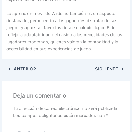
La aplicación móvil de Wildsino también es un aspecto
destacado, permitiendo a los jugadores disfrutar de sus
juegos y apuestas favoritas desde cualquier lugar. Esto
refleja la adaptabilidad del casino a las necesidades de los
jugadores modernos, quienes valoran la comodidad y la
accesibilidad en sus experiencias de juego.
ANTERIOR
SIGUIENTE
Deja un comentario
Tu dirección de correo electrónico no será publicada.
Los campos obligatorios están marcados con
*
Escribe