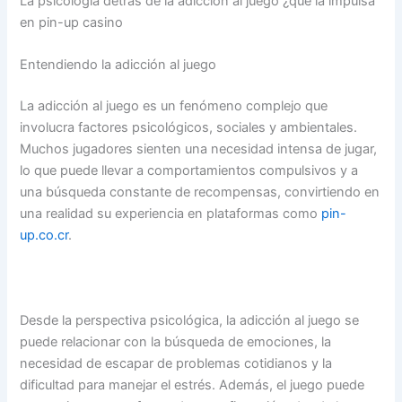
La psicología detrás de la adicción al juego ¿qué la impulsa
en pin-up casino
Entendiendo la adicción al juego
La adicción al juego es un fenómeno complejo que
involucra factores psicológicos, sociales y ambientales.
Muchos jugadores sienten una necesidad intensa de jugar,
lo que puede llevar a comportamientos compulsivos y a
una búsqueda constante de recompensas, convirtiendo en
una realidad su experiencia en plataformas como
pin-
up.co.cr
.
Desde la perspectiva psicológica, la adicción al juego se
puede relacionar con la búsqueda de emociones, la
necesidad de escapar de problemas cotidianos y la
dificultad para manejar el estrés. Además, el juego puede