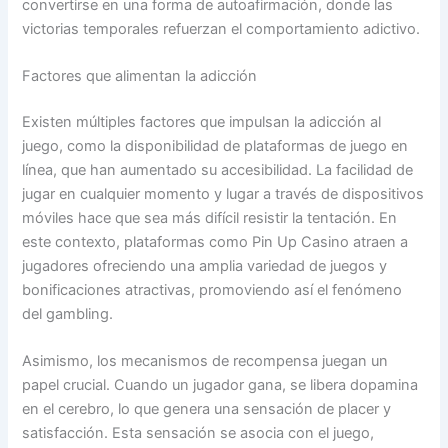
convertirse en una forma de autoafirmación, donde las
victorias temporales refuerzan el comportamiento adictivo.
Factores que alimentan la adicción
Existen múltiples factores que impulsan la adicción al
juego, como la disponibilidad de plataformas de juego en
línea, que han aumentado su accesibilidad. La facilidad de
jugar en cualquier momento y lugar a través de dispositivos
móviles hace que sea más difícil resistir la tentación. En
este contexto, plataformas como Pin Up Casino atraen a
jugadores ofreciendo una amplia variedad de juegos y
bonificaciones atractivas, promoviendo así el fenómeno
del gambling.
Asimismo, los mecanismos de recompensa juegan un
papel crucial. Cuando un jugador gana, se libera dopamina
en el cerebro, lo que genera una sensación de placer y
satisfacción. Esta sensación se asocia con el juego,