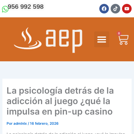
Ir
F
T
Y
956 992 598
a
i
o
al
c
k
u
contenido
e
t
t
b
o
u
o
k
b
o
e
0
Ca
k
La psicología detrás de la
adicción al juego ¿qué la
impulsa en pin-up casino
Por
admlnlx
/
16 febrero, 2026