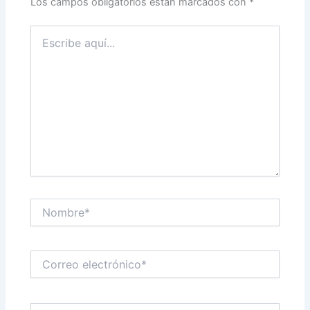
Los campos obligatorios están marcados con
*
Escribe
aquí...
Nombre*
Correo
electrónico*
Web