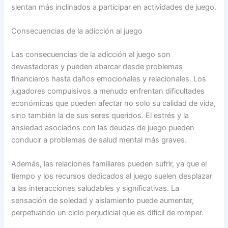
sientan más inclinados a participar en actividades de juego.
Consecuencias de la adicción al juego
Las consecuencias de la adicción al juego son
devastadoras y pueden abarcar desde problemas
financieros hasta daños emocionales y relacionales. Los
jugadores compulsivos a menudo enfrentan dificultades
económicas que pueden afectar no solo su calidad de vida,
sino también la de sus seres queridos. El estrés y la
ansiedad asociados con las deudas de juego pueden
conducir a problemas de salud mental más graves.
Además, las relaciones familiares pueden sufrir, ya que el
tiempo y los recursos dedicados al juego suelen desplazar
a las interacciones saludables y significativas. La
sensación de soledad y aislamiento puede aumentar,
perpetuando un ciclo perjudicial que es difícil de romper.