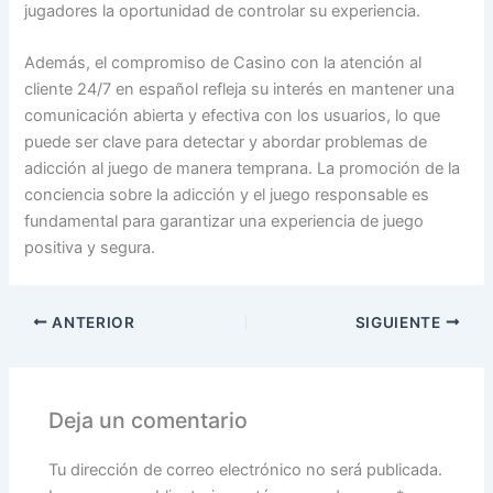
jugadores la oportunidad de controlar su experiencia.
Además, el compromiso de Casino con la atención al
cliente 24/7 en español refleja su interés en mantener una
comunicación abierta y efectiva con los usuarios, lo que
puede ser clave para detectar y abordar problemas de
adicción al juego de manera temprana. La promoción de la
conciencia sobre la adicción y el juego responsable es
fundamental para garantizar una experiencia de juego
positiva y segura.
ANTERIOR
SIGUIENTE
Deja un comentario
Tu dirección de correo electrónico no será publicada.