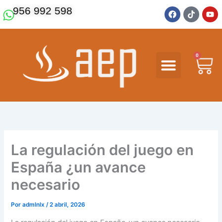
Ir
F
T
Y
956 992 598
a
i
o
al
c
k
u
contenido
e
t
t
b
o
u
o
k
b
o
e
0
Ca
k
La regulación del juego en
España ¿un avance
necesario
Por
admlnlx
/
2 abril, 2026