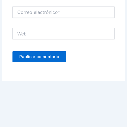
Correo
electrónico*
Web