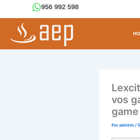
Ir
956 992 598
al
contenido
H
Lexci
vos ga
game 
Por
admlnlx
/
5