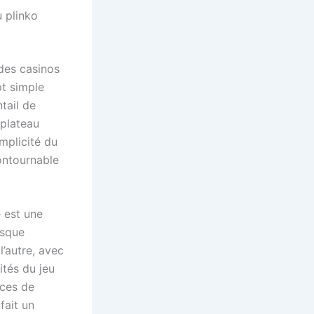
u plinko
des casinos
pt simple
tail de
 plateau
implicité du
contournable
e est une
isque
l’autre, avec
ités du jeu
nces de
fait un