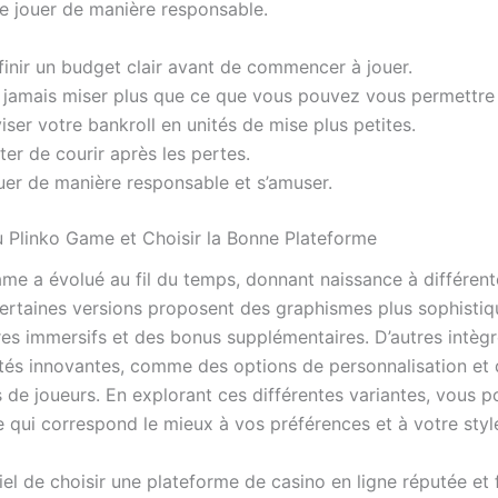
e jouer de manière responsable.
finir un budget clair avant de commencer à jouer.
 jamais miser plus que ce que vous pouvez vous permettre
iser votre bankroll en unités de mise plus petites.
ter de courir après les pertes.
uer de manière responsable et s’amuser.
u Plinko Game et Choisir la Bonne Plateforme
ame a évolué au fil du temps, donnant naissance à différent
Certaines versions proposent des graphismes plus sophistiq
res immersifs et des bonus supplémentaires. D’autres intèg
ités innovantes, comme des options de personnalisation et
 de joueurs. En explorant ces différentes variantes, vous p
e qui correspond le mieux à vos préférences et à votre styl
tiel de choisir une plateforme de casino en ligne réputée et 