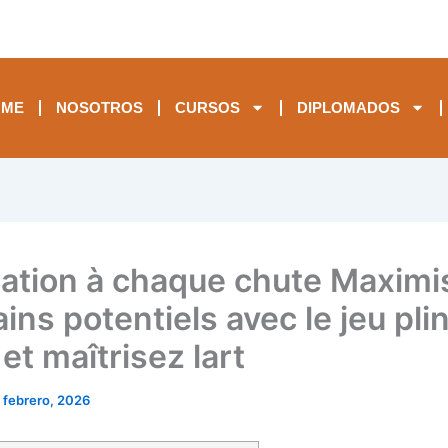
OME
NOSOTROS
CURSOS
DIPLOMADOS
tation à chaque chute Maximi
ins potentiels avec le jeu pli
et maîtrisez lart
 febrero, 2026