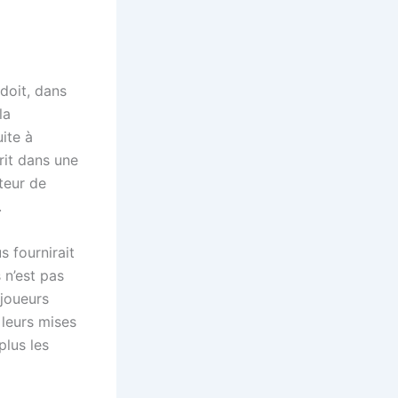
doit, dans
la
ite à
rit dans une
teur de
.
s fournirait
 n’est pas
 joueurs
 leurs mises
plus les