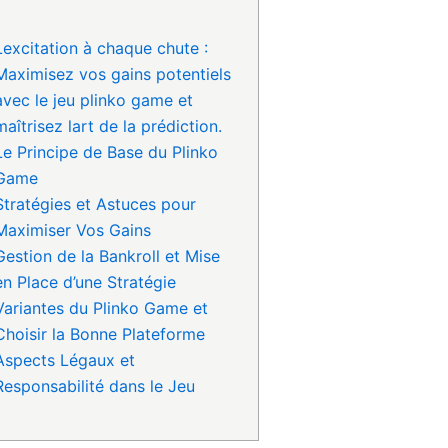
Lexcitation à chaque chute :
Maximisez vos gains potentiels
avec le jeu plinko game et
maîtrisez lart de la prédiction.
Le Principe de Base du Plinko
Game
Stratégies et Astuces pour
Maximiser Vos Gains
Gestion de la Bankroll et Mise
en Place d’une Stratégie
Variantes du Plinko Game et
Choisir la Bonne Plateforme
Aspects Légaux et
Responsabilité dans le Jeu