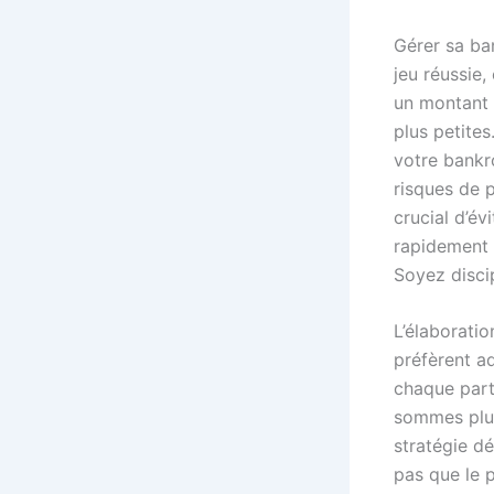
Gérer sa ba
jeu réussie,
un montant t
plus petite
votre bankr
risques de p
crucial d’é
rapidement 
Soyez discip
L’élaboratio
préfèrent a
chaque part
sommes plus
stratégie dé
pas que le p