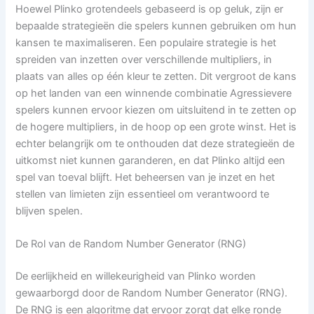
Hoewel Plinko grotendeels gebaseerd is op geluk, zijn er
bepaalde strategieën die spelers kunnen gebruiken om hun
kansen te maximaliseren. Een populaire strategie is het
spreiden van inzetten over verschillende multipliers, in
plaats van alles op één kleur te zetten. Dit vergroot de kans
op het landen van een winnende combinatie Agressievere
spelers kunnen ervoor kiezen om uitsluitend in te zetten op
de hogere multipliers, in de hoop op een grote winst. Het is
echter belangrijk om te onthouden dat deze strategieën de
uitkomst niet kunnen garanderen, en dat Plinko altijd een
spel van toeval blijft. Het beheersen van je inzet en het
stellen van limieten zijn essentieel om verantwoord te
blijven spelen.
De Rol van de Random Number Generator (RNG)
De eerlijkheid en willekeurigheid van Plinko worden
gewaarborgd door de Random Number Generator (RNG).
De RNG is een algoritme dat ervoor zorgt dat elke ronde