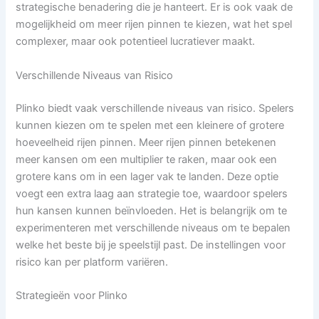
strategische benadering die je hanteert. Er is ook vaak de
mogelijkheid om meer rijen pinnen te kiezen, wat het spel
complexer, maar ook potentieel lucratiever maakt.
Verschillende Niveaus van Risico
Plinko biedt vaak verschillende niveaus van risico. Spelers
kunnen kiezen om te spelen met een kleinere of grotere
hoeveelheid rijen pinnen. Meer rijen pinnen betekenen
meer kansen om een multiplier te raken, maar ook een
grotere kans om in een lager vak te landen. Deze optie
voegt een extra laag aan strategie toe, waardoor spelers
hun kansen kunnen beïnvloeden. Het is belangrijk om te
experimenteren met verschillende niveaus om te bepalen
welke het beste bij je speelstijl past. De instellingen voor
risico kan per platform variëren.
Strategieën voor Plinko