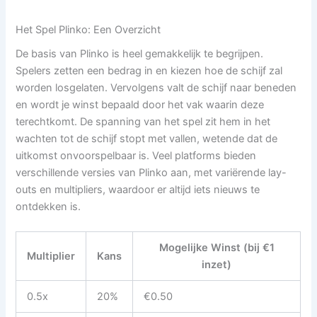
Het Spel Plinko: Een Overzicht
De basis van Plinko is heel gemakkelijk te begrijpen.
Spelers zetten een bedrag in en kiezen hoe de schijf zal
worden losgelaten. Vervolgens valt de schijf naar beneden
en wordt je winst bepaald door het vak waarin deze
terechtkomt. De spanning van het spel zit hem in het
wachten tot de schijf stopt met vallen, wetende dat de
uitkomst onvoorspelbaar is. Veel platforms bieden
verschillende versies van Plinko aan, met variërende lay-
outs en multipliers, waardoor er altijd iets nieuws te
ontdekken is.
Mogelijke Winst (bij €1
Multiplier
Kans
inzet)
0.5x
20%
€0.50