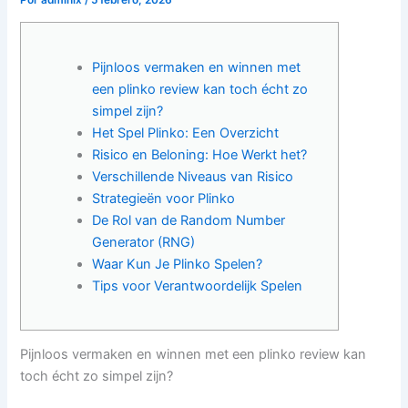
Por
admlnlx
/
5 febrero, 2026
Pijnloos vermaken en winnen met
een plinko review kan toch écht zo
simpel zijn?
Het Spel Plinko: Een Overzicht
Risico en Beloning: Hoe Werkt het?
Verschillende Niveaus van Risico
Strategieën voor Plinko
De Rol van de Random Number
Generator (RNG)
Waar Kun Je Plinko Spelen?
Tips voor Verantwoordelijk Spelen
Pijnloos vermaken en winnen met een plinko review kan
toch écht zo simpel zijn?