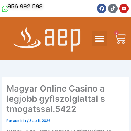
Ir
F
T
Y
956 992 598
a
i
o
al
c
k
u
contenido
e
t
t
b
o
u
o
k
b
o
e
0
Ca
k
Magyar Online Casino a
legjobb gyflszolglattal s
tmogatssal.5422
Por
admlnlx
/
8 abril, 2026