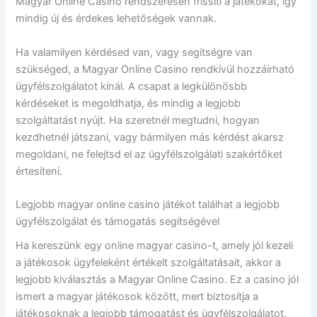
Magyar Online Casino rendszeresen frissíti a játékokat, így
mindig új és érdekes lehetőségek vannak.
Ha valamilyen kérdésed van, vagy segítségre van
szükséged, a Magyar Online Casino rendkívül hozzáírható
ügyfélszolgálatot kínál. A csapat a legkülönösbb
kérdéseket is megoldhatja, és mindig a legjobb
szolgáltatást nyújt. Ha szeretnél megtudni, hogyan
kezdhetnél játszani, vagy bármilyen más kérdést akarsz
megoldani, ne felejtsd el az ügyfélszolgálati szakértőket
értesíteni.
Legjobb magyar online casino játékot találhat a legjobb
ügyfélszolgálat és támogatás segítségével
Ha kereszünk egy online magyar casino-t, amely jól kezeli
a játékosok ügyfeleként értékelt szolgáltatásait, akkor a
legjobb kiválasztás a Magyar Online Casino. Ez a casino jól
ismert a magyar játékosok között, mert biztosítja a
játékosoknak a legjobb támogatást és ügyfélszolgálatot.