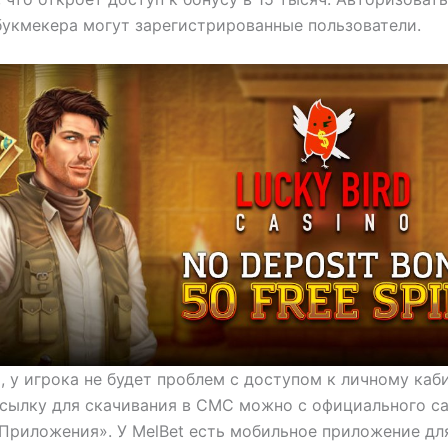
укмекера могут зарегистрированные пользователи.
, у игрока не будет проблем с доступом к личному каби
сылку для скачивания в СМС можно с официального са
Приложения». У MelBet есть мобильное приложение дл