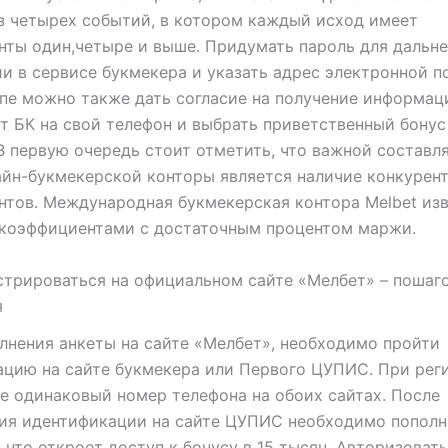
з четырех событий, в котором каждый исход имеет
ты один,четыре и выше. Придумать пароль для дальн
и в сервисе букмекера и указать адрес электронной п
пе можно также дать согласие на получение информа
т БК на свой телефон и выбрать приветственный бонус
В первую очередь стоит отметить, что важной состав
йн-букмекерской конторы является наличие конкурен
тов. Международная букмекерская контора Melbet из
коэффициентами с достаточным процентом маржи.
стрироваться на официальном сайте «Мелбет» – пошаг
я
лнения анкеты на сайте «Мелбет», необходимо пройти
цию на сайте букмекера или Первого ЦУПИС. При рег
е одинаковый номер телефона на обоих сайтах. После
ия идентификации на сайте ЦУПИС необходимо пополни
, что откроет доступ к бонусу в 15 тысяч. Авторизовать