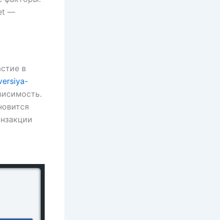
et —
астие в
versiya-
висимость.
новится
анзакции