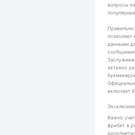
вопросы ка
популярные
Правильно
позволяет 
данными дл
сообщении 
Заслуживае
активно ра
букмекерск
Официальны
включает б
Эксклюзивн
Важно учи
фрибет в р
дополнител