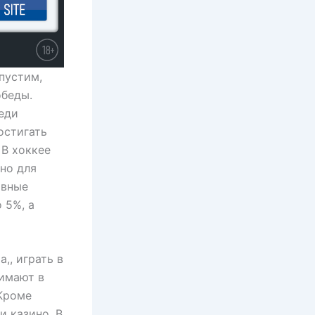
пустим,
обеды.
еди
остигать
 В хоккее
но для
авные
 5%, а
,, играть в
нимают в
 Кроме
и казино. В