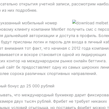
сательно открытия учетной записи, рассмотрим наибо
 из них подробнее.
 указанный мобильный номер
новому клиенту компании Мелбет получить смс с перс
я дальнейшей авторизации и доступа в профиль. Более
будут присланы логин и пароль для входа в личный ка
т внимания тот факт, что начиная с 2012 года компани
звивается и вскоре становится одной из лидирующих
их контор на международном рынке онлайн беттинга.
й сайт бк предоставляет одну из самых широких лини
олее сорока различных спортивных направлений.
ый бонус до 25 000 рублей
тывать, что международный букмекер дарит фиксиров
азмере двух тысяч рублей. Фрибет не требует никаких
ьных условий отыгрыша, но поставить фрибет можно т