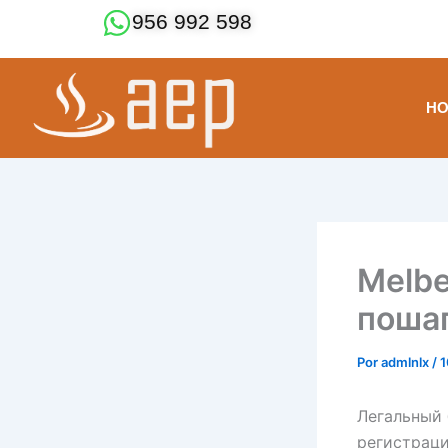
Ir
956 992 598
al
contenido
H
Melbe
поша
Por
admlnlx
/
1
Легальный
регистраци