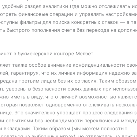
ь удобный раздел аналитики (где можно отслеживать 
мотреть финансовые операции и управлять настройками
ступны фильтры для поиска конкретных ставок — а т
ь быстрого пополнения счета без перехода на дополн
инет в букмекерской конторе Мелбет
ляет также особое внимание конфиденциальности сво
лей, гарантируя, что их личная информация надежно з
ередана третьим лицам без их согласия. Таким образо
ь уверены в безопасности своих данных при использо
жно иметь в виду, что отличной возможностью являет
, которая позволяет одновременно отслеживать несколь
нице. Это значительно упрощает процесс следования з
ми событиями без необходимости переключения между
и вкладками. Таким образом (мы можем полностью
роваться на выбранных играх), не отвлекаясь на други