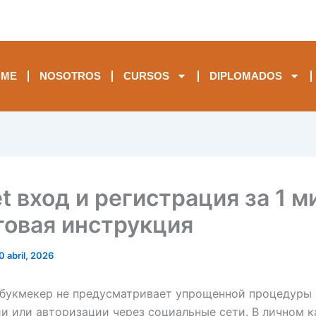
OME
NOSOTROS
CURSOS
DIPLOMADOS
t вход и регистрация за 1 м
говая инструкция
0 abril, 2026
 букмекер не предусматривает упрощенной процедуры
и или авторизации через социальные сети. В личном к