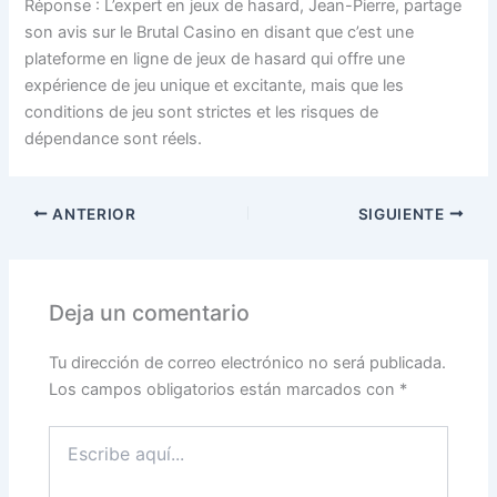
Réponse : L’expert en jeux de hasard, Jean-Pierre, partage
son avis sur le Brutal Casino en disant que c’est une
plateforme en ligne de jeux de hasard qui offre une
expérience de jeu unique et excitante, mais que les
conditions de jeu sont strictes et les risques de
dépendance sont réels.
ANTERIOR
SIGUIENTE
Deja un comentario
Tu dirección de correo electrónico no será publicada.
Los campos obligatorios están marcados con
*
Escribe
aquí...