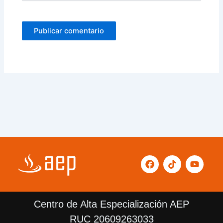
F
T
Y
a
i
o
c
k
u
e
t
t
b
o
u
Centro de Alta Especialización AEP
o
k
b
o
e
RUC 20609263033
k