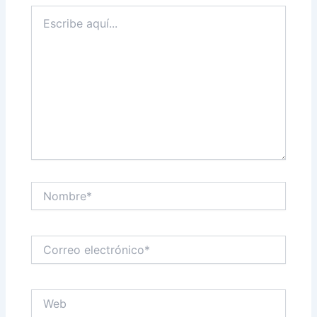
Escribe
aquí...
Nombre*
Correo
electrónico*
Web