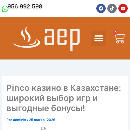
Ir
F
T
Y
956 992 598
a
i
o
al
c
k
u
contenido
e
t
t
b
o
u
o
k
b
o
e
0
Ca
k
Pinco казино в Казахстане:
широкий выбор игр и
выгодные бонусы!
Por
admlnlx
/
25 marzo, 2026