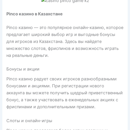
Pinco казино в Казахстане
Pinco казино — это популярное онлайн-казино, которое
предлагает широкий выбор игр и выгодные бонусы
для игроков из Казахстана. Здесь вы найдете
множество слотов, фриспинов и возможность играть
на реальные деньги.
Бонусы и акции
Pinco казино радует своих игроков разнообразными
бонусами и акциями. При регистрации нового
аккаунта вы можете получить щедрый приветственный
бонус, а также участвовать в еженедельных акциях с
фриспинами и дополнительными призами.
Слоты и онлайн-игры