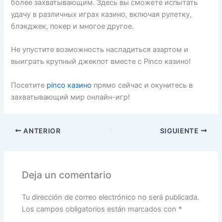
более захватывающим. Здесь вы сможете испытать
удачу в различных играх казино, включая рулетку,
блэкджек, покер и многое другое.
Не упустите возможность насладиться азартом и
выиграть крупный джекпот вместе с Pinco казино!
Посетите
pinco казино
прямо сейчас и окунитесь в
захватывающий мир онлайн-игр!
ANTERIOR
SIGUIENTE
Deja un comentario
Tu dirección de correo electrónico no será publicada.
Los campos obligatorios están marcados con
*