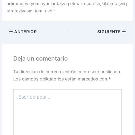
artırmaq və yeni oyunlar təşviq etmək üçün təşkilatın təşviq
strateziyasını təmin edir.
ANTERIOR
SIGUIENTE
Deja un comentario
Tu dirección de correo electrónico no será publicada.
Los campos obligatorios están marcados con
*
Escribe
aquí...