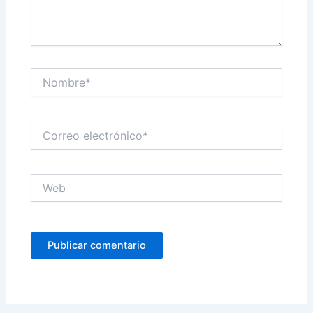
Nombre*
Correo
electrónico*
Web