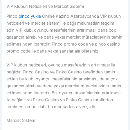
VIP Klubun Nəticələri və Mərciət Sistemi
Pinco
pinco yukle
Online Kazino Azərbaycanda VIP klubun
nəticələri və mərciət sistemi ilə bağlı məlumatları təqdim
edir. VIP klub, oyunçu məsafələrinin artırılması, daha çox
qazancın alınıb, və daha yaxşı mərciət müraciətlərinin təmin
edilməsindən ibarətdir. Pinco promo code və pinco casino
promo code ilə daha yaxşı şanslar ala bilərsiniz.
VIP klubun nəticələri, oyunçu məsafələrinin artırılması ilə
bağlıdır. Pinco Casino və Pinko Casino tərəfindən təmin
edilən bu klub, oyunçu məsafələrinin artırılması, daha çox
qazancın alınıb və daha yaxşı mərciət müraciətlərinin təmin
edilməsindən ibarətdir. Bu, oyunçu məsafələrinin artırılması
ilə bağlıdır və Pinco Casino və Pinko Casino tərəfindən
təmin edilən bu klub, bu məqsədən əlverişlidir.
Mərciət Sistemi