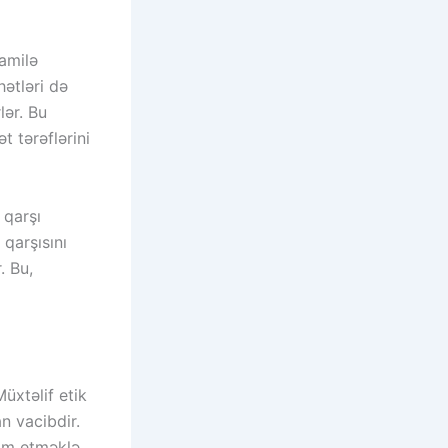
mamilə
hətləri də
lər. Bu
 tərəflərini
 qarşı
 qarşısını
. Bu,
üxtəlif etik
n vacibdir.
dim etməklə