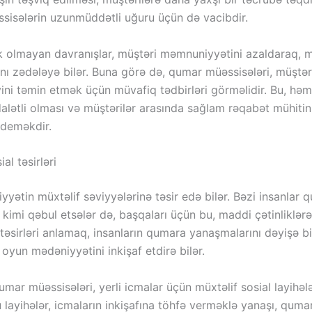
ssisələrin uzunmüddətli uğuru üçün də vacibdir.
k olmayan davranışlar, müştəri məmnuniyyətini azaldaraq, m
nı zədələyə bilər. Buna görə də, qumar müəssisələri, müştəri
yini təmin etmək üçün müvafiq tədbirləri görməlidir. Bu, hə
alətli olması və müştərilər arasında sağlam rəqabət mühitin
 deməkdir.
al təsirləri
yətin müxtəlif səviyyələrinə təsir edə bilər. Bəzi insanlar q
t kimi qəbul etsələr də, başqaları üçün bu, maddi çətinliklər
l təsirləri anlamaq, insanların qumara yanaşmalarını dəyişə bi
 oyun mədəniyyətini inkişaf etdirə bilər.
mar müəssisələri, yerli icmalar üçün müxtəlif sosial layihələ
u layihələr, icmaların inkişafına töhfə verməklə yanaşı, qum