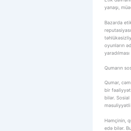
yanaşı, müə
Bazarda eti
reputasiyası
təhlükəsizli
oyunların əd
yaradılması
Qumarın sosi
Qumar, cəmiy
bir fəaliyyə
bilər. Sosia
məsuliyyətli
Həmçinin, qu
edə bilər. B