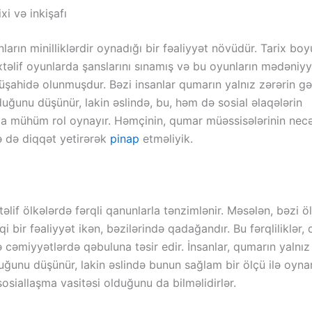
xi və inkişafı
ların minilliklərdir oynadığı bir fəaliyyət növüdür. Tarix bo
təlif oyunlarda şanslarını sınamış və bu oyunların mədəniyy
şahidə olunmuşdur. Bəzi insanlar qumarın yalnız zərərin gət
duğunu düşünür, lakin əslində, bu, həm də sosial əlaqələrin
a mühüm rol oynayır. Həmçinin, qumar müəssisələrinin necə
ə də diqqət yetirərək
pinap
etməliyik.
lif ölkələrdə fərqli qanunlarla tənzimlənir. Məsələn, bəzi ö
 bir fəaliyyət ikən, bəzilərində qadağandır. Bu fərqliliklər,
ə cəmiyyətlərdə qəbuluna təsir edir. İnsanlar, qumarın yalnız 
duğunu düşünür, lakin əslində bunun sağlam bir ölçü ilə oyn
osiallaşma vasitəsi olduğunu da bilməlidirlər.