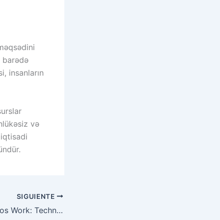
 məqsədini
ri barədə
, insanların
urslar
hlükəsiz və
iqtisadi
ündür.
SIGUIENTE
How Online Casinos Work: Technology, Fairness, and Payouts