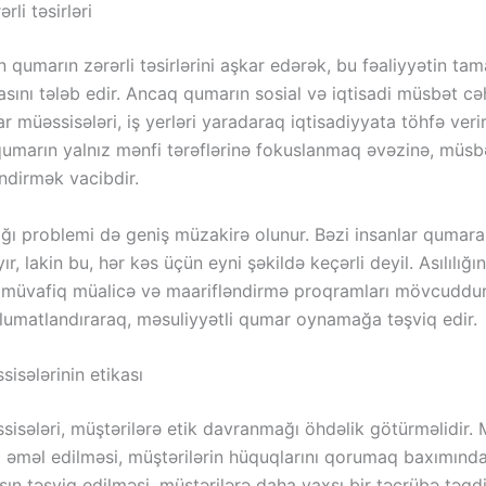
rli təsirləri
n qumarın zərərli təsirlərini aşkar edərək, bu fəaliyyətin ta
sını tələb edir. Ancaq qumarın sosial və iqtisadi müsbət cə
r müəssisələri, iş yerləri yaradaraq iqtisadiyyata töhfə verir
umarın yalnız mənfi tərəflərinə fokuslanmaq əvəzinə, müsbət
ndirmək vacibdir.
ığı problemi də geniş müzakirə olunur. Bəzi insanlar qumara
yır, lakin bu, hər kəs üçün eyni şəkildə keçərli deyil. Asılılığın
müvafiq müalicə və maarifləndirmə proqramları mövcuddur
əlumatlandıraraq, məsuliyyətli qumar oynamağa təşviq edir.
isələrinin etikası
sələri, müştərilərə etik davranmağı öhdəlik götürməlidir. M
a əməl edilməsi, müştərilərin hüquqlarını qorumaq baxımında
şın təşviq edilməsi, müştərilərə daha yaxşı bir təcrübə təq