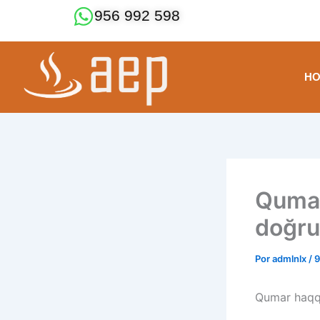
Ir
956 992 598
al
contenido
H
Qumar
doğru 
Por
admlnlx
/
9
Qumar haqqı