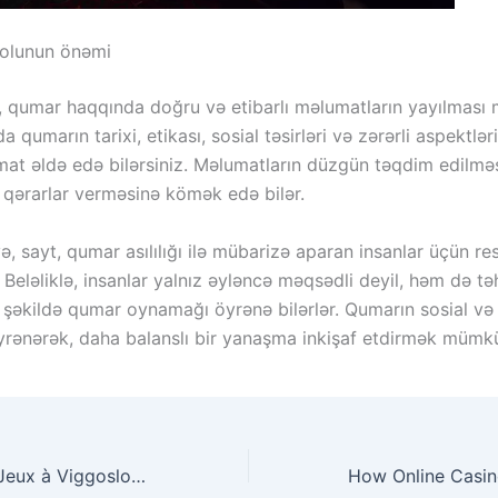
rolunun önəmi
, qumar haqqında doğru və etibarlı məlumatların yayılması
a qumarın tarixi, etikası, sosial təsirləri və zərərli aspektlə
mat əldə edə bilərsiniz. Məlumatların düzgün təqdim edilməsi
i qərarlar verməsinə kömək edə bilər.
, sayt, qumar asılılığı ilə mübarizə aparan insanlar üçün res
 Beləliklə, insanlar yalnız əyləncə məqsədli deyil, həm də tə
 şəkildə qumar oynamağı öyrənə bilərlər. Qumarın sosial və 
 öyrənərək, daha balanslı bir yanaşma inkişaf etdirmək mümk
Les 10 Meilleurs Jeux à Viggoslots Casino