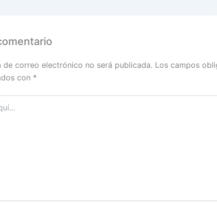
comentario
n de correo electrónico no será publicada.
Los campos obli
ados con
*