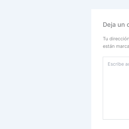
Deja un 
Tu direcció
están marc
Escribe
aquí...