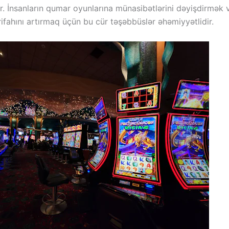
ırır. İnsanların qumar oyunlarına münasibətlərini dəyişdirmək 
ifahını artırmaq üçün bu cür təşəbbüslər əhəmiyyətlidir.