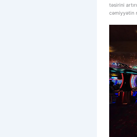
təsirini art
cəmiyyətin r