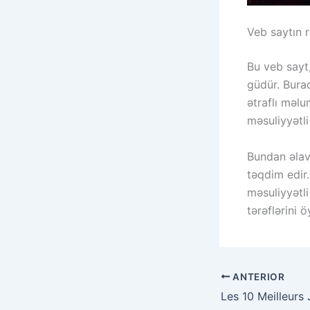
Veb saytın 
Bu veb sayt
güdür. Burad
ətraflı məlu
məsuliyyətl
Bundan əlavə
təqdim edir.
məsuliyyətli
tərəflərini
ANTERIOR