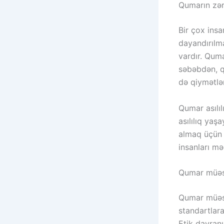
Qumarın zərə
Bir çox insa
dayandırılma
vardır. Quma
səbəbdən, q
də qiymətlə
Qumar asılıl
asılılıq yaşa
almaq üçün 
insanları m
Qumar müəss
Qumar müəssi
standartlar
Etik davranı