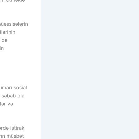
üəssisələrin
lərinin
m də
in
umarı sosial
ə səbəb ola
lər və
rdə iştirak
arın müsbət