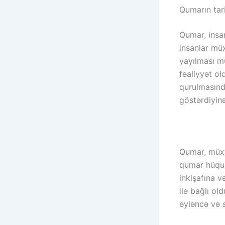
Qumarın tari
Qumar, insan
insanlar müx
yayılması mü
fəaliyyət ol
qurulmasınd
göstərdiyin
Qumar, müxtə
qumar hüquqi
inkişafına v
ilə bağlı ol
əyləncə və s