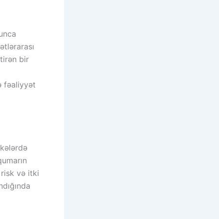
yunca
ətlərarası
irən bir
 fəaliyyət
lkələrdə
 qumarın
risk və itki
andığında